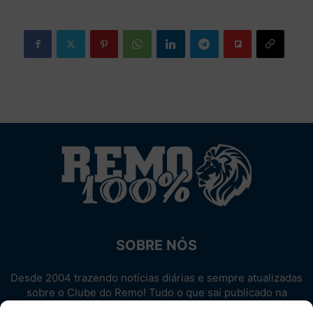
SOBRE NÓS
Desde 2004 trazendo notícias diárias e sempre atualizadas
sobre o Clube do Remo! Tudo o que sai publicado na
internet sobre o Leão, reunido em um único lugar!