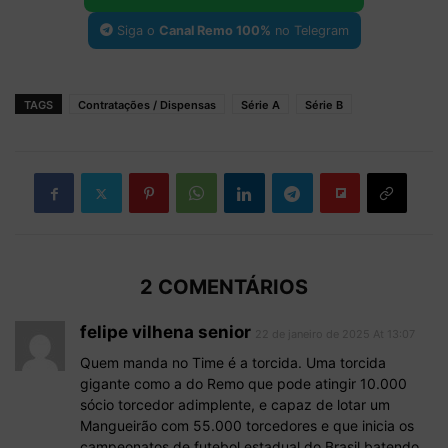
Siga o
Canal Remo 100%
no Telegram
TAGS
Contratações / Dispensas
Série A
Série B
2 COMENTÁRIOS
felipe vilhena senior
22 de janeiro de 2025 At 13:07
Quem manda no Time é a torcida. Uma torcida
gigante como a do Remo que pode atingir 10.000
sócio torcedor adimplente, e capaz de lotar um
Mangueirão com 55.000 torcedores e que inicia os
campeonatos de futebol estadual do Brasil batendo