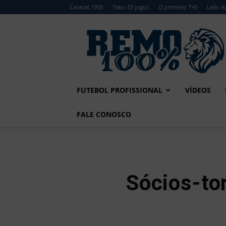
Caracas 1950
Tabu 33 jogos
O primeiro 7×0
Leão Az
Remo
100%
FUTEBOL PROFISSIONAL
VÍDEOS
FALE CONOSCO
Sócios-to