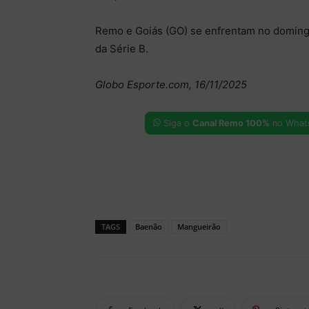
Remo e Goiás (GO) se enfrentam no domingo
da Série B.
Globo Esporte.com, 16/11/2025
Siga o
Canal Remo 100%
no What
TAGS
Baenão
Mangueirão