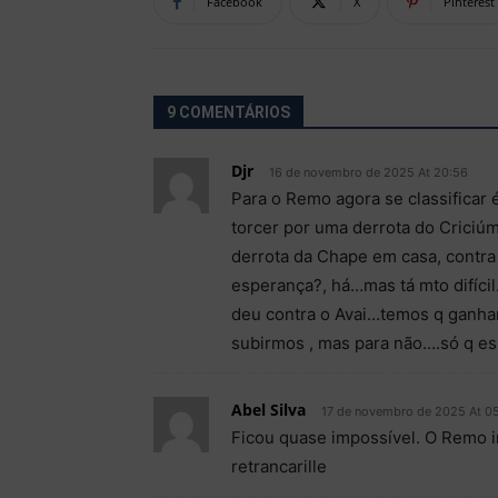
Facebook
X
Pinterest
9 COMENTÁRIOS
Djr
16 de novembro de 2025 At 20:56
Para o Remo agora se classificar 
torcer por uma derrota do Crici
derrota da Chape em casa, contra 
esperança?, há…mas tá mto difícil
deu contra o Avai…temos q ganhar
subirmos , mas para não….só q e
Abel Silva
17 de novembro de 2025 At 0
Ficou quase impossível. O Remo i
retrancarille