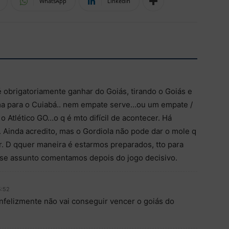
WhatsApp
Linkedin
é obrigatoriamente ganhar do Goiás, tirando o Goiás e
úma para o Cuiabá.. nem empate serve…ou um empate /
o Atlético GO…o q é mto difícil de acontecer. Há
. Ainda acredito, mas o Gordiola não pode dar o mole q
. D qquer maneira é estarmos preparados, tto para
sse assunto comentamos depois do jogo decisivo.
5:52
nfelizmente não vai conseguir vencer o goiás do