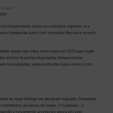
5 At 06:55
DER?
enco dispensando todos os contratos vigentes, e a
eus comparsas junto com comissão técnica e investir
várias vezes nas mãos como essa em 2025 para subir
. Nos últimos 9 pontos disputados Chapecoense,
ram conquistados, essa conta não é para elenco com
2
lmente as duas últimas me deixaram inquieto. Situações
 momentos decisivos do clube. O Cuiabaço , o
baenão e novamente aconteceu agora em jogo