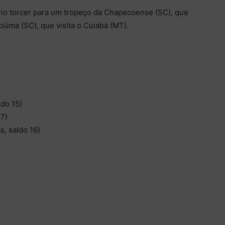
rio torcer para um tropeço da Chapecoense (SC), que
ciúma (SC), que visita o Cuiabá (MT).
ldo 15)
 7)
s, saldo 16)