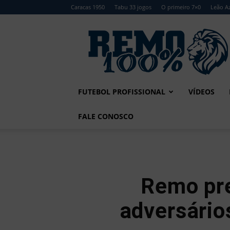
Caracas 1950
Tabu 33 jogos
O primeiro 7×0
Leão Az
Remo
100%
FUTEBOL PROFISSIONAL
VÍDEOS
FALE CONOSCO
Remo pre
adversário