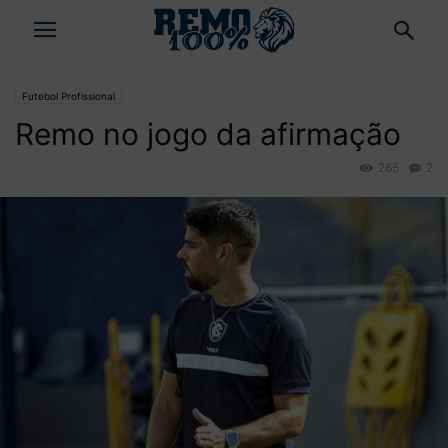
Futebol Profissional
Remo no jogo da afirmação
265
2