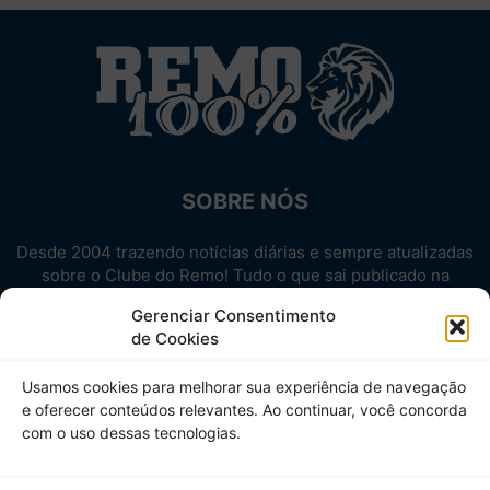
SOBRE NÓS
Desde 2004 trazendo notícias diárias e sempre atualizadas
sobre o Clube do Remo! Tudo o que sai publicado na
internet sobre o Leão, reunido em um único lugar!
Gerenciar Consentimento
Aproveite! Site não-oficial.
de Cookies
SIGA-NOS
Usamos cookies para melhorar sua experiência de navegação
e oferecer conteúdos relevantes. Ao continuar, você concorda
com o uso dessas tecnologias.