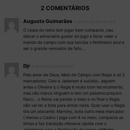
2 COMENTÁRIOS
Augusto Guimarães
17 de julho de 2025 At 16:15
O clube do remo tem jogar bem compacto ,nao
deixar o adversário gostar do jogo e fazer valer o
mando de campo com sua torcida o fenômeno azul e
ser o grande vencedor de fato….
Djr
17 de julho de 2025 At 17:07
Pelo amor de Deus, Meio de Campo com Regis e só 2
marcadores: Caio e Jaderson é suicídio…alguém
avisa o Oliveira q o Regis é muito bom tecnicamente,
mas não marca ninguém e tem um péssimo preparo
físico… o Remo vai perder o meio e no final o Regis
não vai ter a bola para armar nada. Quer usar o Regis
tira um atacante: Marrony, bota outro meia marcador
( menos o Castro ) joga com 4 no meio, compacta as
linhas e faz transição ofensiva rápida com o
Janderson para a finalização do nosso artilheiro