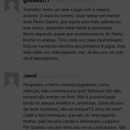
gilmessi77
13 de julho de 2025 At 21:47
Treinador treina um time e joga com o mesmo
anterior. O mais do mesmo. Quer teimar em manter
esse Pedro Castro, que agora está mais saliente do
que nunca, querendo bater faltas e escanteios.
Remo depende quase que exclusivamente do Pedro
Rocha no ataque. Time cada vez mais desmotivado.
Está se mantendo devidos aos primeiros 9 jogos, mas
está cada vez mais jogando mal. Já deu pra ver que
ele é teimosissimo.
Jamil
13 de julho de 2025 At 22:47
Perguntas: o Remo contrata jogadores, como
reforços, mas contrata para que? Reforços não são,
porque não entram no time. Não é possível jogar
tendo no ataque Adaílton e Janderson. Sávio abusou
de fazer besteiras, não sai porque? É dono do time?
Cadê o Alan Rodríguez que saiu do time jogando
melhor, pelo terceiro cartão e eliminaram o jogador.
Pô! Quando vão dar ritmo aos novos contratados. Vão