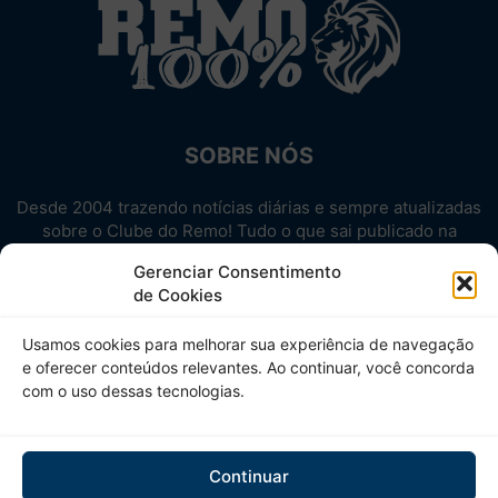
SOBRE NÓS
Desde 2004 trazendo notícias diárias e sempre atualizadas
sobre o Clube do Remo! Tudo o que sai publicado na
internet sobre o Leão, reunido em um único lugar!
Gerenciar Consentimento
Aproveite! Site não-oficial.
de Cookies
SIGA-NOS
Usamos cookies para melhorar sua experiência de navegação
e oferecer conteúdos relevantes. Ao continuar, você concorda
com o uso dessas tecnologias.
Continuar