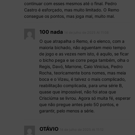
continuar com esses mesmos até o final. Pedro
Castro é esforçado, mas muito limitado. O Remo
consegue os pontos, mas joga mal, muito mal.
100 nada
14 de julho de 2025 At 11:08
O que atrapalha o Remo, é o elenco, com a
maioria bichado, não aguentam meio tempo
de jogo e as vezes nem isto, é aquilo, se ficar
o bicho pega e se corre pega também, olha o
Regis, Davó, Marrone, Caio Vinicius, Pedro
Rocha, teoricamente bons nomes, mas meia
boca e o Vizeu, é talvez o mais complicado,
reabilitação complicada, para uma série B,
quase que impossível, não foi atoa que
Crisciúma se livrou. Agora só muita fé, esperar
que não pregue antes pelo 50 pontos, e
garantir, pelo menos a série.
OTÁVIO
14 de julho de 2025 At 11:12