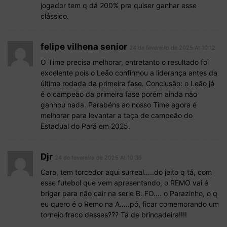
jogador tem q dá 200% pra quiser ganhar esse
clássico.
felipe vilhena senior
24 de fevereiro de 2025 At 10:12
O Time precisa melhorar, entretanto o resultado foi
excelente pois o Leão confirmou a liderança antes da
última rodada da primeira fase. Conclusão: o Leão já
é o campeão da primeira fase porém ainda não
ganhou nada. Parabéns ao nosso Time agora é
melhorar para levantar a taça de campeão do
Estadual do Pará em 2025.
Djr
24 de fevereiro de 2025 At 10:36
Cara, tem torcedor aqui surreal…..do jeito q tá, com
esse futebol que vem apresentando, o REMO vai é
brigar para não cair na serie B. FO…. o Parazinho, o q
eu quero é o Remo na A…..pó, ficar comemorando um
torneio fraco desses??? Tá de brincadeira!!!!