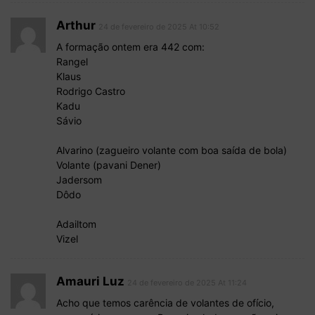
Arthur
24 de fevereiro de 2025 At 10:52
A formação ontem era 442 com:
Rangel
Klaus
Rodrigo Castro
Kadu
Sávio
Alvarino (zagueiro volante com boa saída de bola)
Volante (pavani Dener)
Jadersom
Dôdo
Adailtom
Vizel
Amauri Luz
24 de fevereiro de 2025 At 11:24
Acho que temos carência de volantes de ofício,