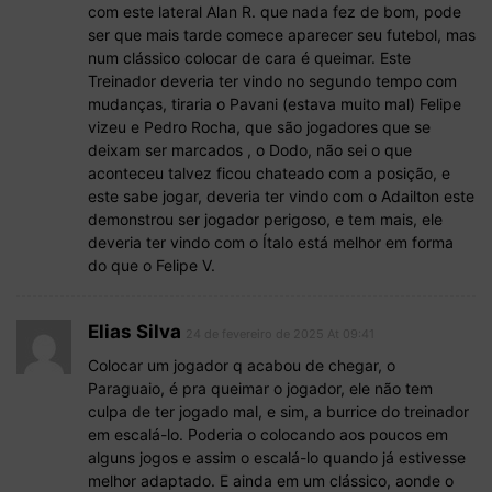
com este lateral Alan R. que nada fez de bom, pode
ser que mais tarde comece aparecer seu futebol, mas
num clássico colocar de cara é queimar. Este
Treinador deveria ter vindo no segundo tempo com
mudanças, tiraria o Pavani (estava muito mal) Felipe
vizeu e Pedro Rocha, que são jogadores que se
deixam ser marcados , o Dodo, não sei o que
aconteceu talvez ficou chateado com a posição, e
este sabe jogar, deveria ter vindo com o Adailton este
demonstrou ser jogador perigoso, e tem mais, ele
deveria ter vindo com o Ítalo está melhor em forma
do que o Felipe V.
Elias Silva
24 de fevereiro de 2025 At 09:41
Colocar um jogador q acabou de chegar, o
Paraguaio, é pra queimar o jogador, ele não tem
culpa de ter jogado mal, e sim, a burrice do treinador
em escalá-lo. Poderia o colocando aos poucos em
alguns jogos e assim o escalá-lo quando já estivesse
melhor adaptado. E ainda em um clássico, aonde o