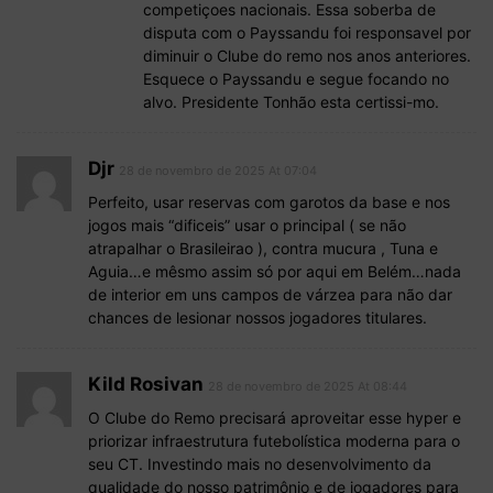
competiçoes nacionais. Essa soberba de
disputa com o Payssandu foi responsavel por
diminuir o Clube do remo nos anos anteriores.
Esquece o Payssandu e segue focando no
alvo. Presidente Tonhão esta certissi-mo.
Djr
28 de novembro de 2025 At 07:04
Perfeito, usar reservas com garotos da base e nos
jogos mais “dificeis” usar o principal ( se não
atrapalhar o Brasileirao ), contra mucura , Tuna e
Aguia…e mêsmo assim só por aqui em Belém…nada
de interior em uns campos de várzea para não dar
chances de lesionar nossos jogadores titulares.
Kild Rosivan
28 de novembro de 2025 At 08:44
O Clube do Remo precisará aproveitar esse hyper e
priorizar infraestrutura futebolística moderna para o
seu CT. Investindo mais no desenvolvimento da
qualidade do nosso patrimônio e de jogadores para