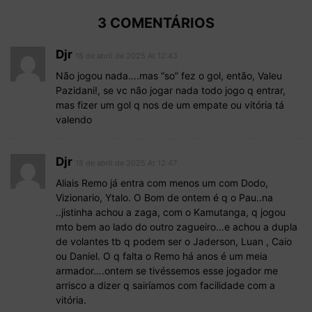
3 COMENTÁRIOS
Djr
18 de abril de 2025 At 12:43
Não jogou nada….mas “so” fez o gol, então, Valeu
Pazidani!, se vc não jogar nada todo jogo q entrar,
mas fizer um gol q nos de um empate ou vitória tá
valendo
Djr
18 de abril de 2025 At 12:47
Aliais Remo já entra com menos um com Dodo,
Vizionario, Ytalo. O Bom de ontem é q o Pau..na
..jistinha achou a zaga, com o Kamutanga, q jogou
mto bem ao lado do outro zagueiro…e achou a dupla
de volantes tb q podem ser o Jaderson, Luan , Caio
ou Daniel. O q falta o Remo há anos é um meia
armador….ontem se tivéssemos esse jogador me
arrisco a dizer q sairíamos com facilidade com a
vitória.