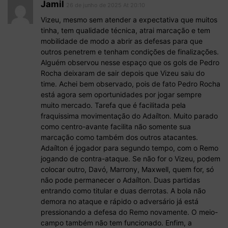
Jamil
26 de junho de 2025 At 20:10
Vizeu, mesmo sem atender a expectativa que muitos
tinha, tem qualidade técnica, atrai marcação e tem
mobilidade de modo a abrir as defesas para que
outros penetrem e tenham condições de finalizações.
Alguém observou nesse espaço que os gols de Pedro
Rocha deixaram de sair depois que Vizeu saiu do
time. Achei bem observado, pois de fato Pedro Rocha
está agora sem oportunidades por jogar sempre
muito mercado. Tarefa que é facilitada pela
fraquissima movimentação do Adaílton. Muito parado
como centro-avante facilita não somente sua
marcação como também dos outros atacantes.
Adaílton é jogador para segundo tempo, com o Remo
jogando de contra-ataque. Se não for o Vizeu, podem
colocar outro, Davó, Marrony, Maxwell, quem for, só
não pode permanecer o Adaílton. Duas partidas
entrando como titular e duas derrotas. A bola não
demora no ataque e rápido o adversário já está
pressionando a defesa do Remo novamente. O meio-
campo também não tem funcionado. Enfim, a