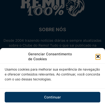
SOBRE NÓS
Desde 2004 trazendo notícias diárias e sempre atualizadas
sobre o Clube do Remo! Tudo o que sai publicado na
internet sobre o Leão, reunido em um único lugar!
Gerenciar Consentimento
Aproveite! Site não-oficial.
de Cookies
SIGA-NOS
Usamos cookies para melhorar sua experiência de navegação
e oferecer conteúdos relevantes. Ao continuar, você concorda
com o uso dessas tecnologias.
Continuar