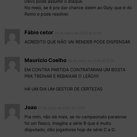
Devo pode assumir o ataque.
No meio, se é pra dar chance deem ao Guty que é do
Remo e pode resolver.
Fábio cetor
26 de junho de 2025 At 21:25
ACREDITO QUE NÃO VAI RENDER PODE DISPENSAR
Maurício Coelho
26 de junho de 2025 At 21:37
EM CONTRA PARTIDA CONTRATARAM UM BOSTA
PRA TREINAR E REBAIXAR O LEÃO!!!!
HÁ UM DIA UM GESTOR DE CERTEZAS
Joao
27 de junho de 2025 At 07:57
Pra mim, não dá mais, se no campeonato paraense
foi um fiasco, imagina a série B que é muito
disputado, dão jogadores hoje de série C e D.