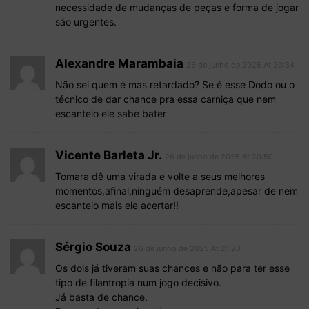
necessidade de mudanças de peças e forma de jogar
são urgentes.
Alexandre Marambaia
26 de junho de 2025 At 20:34
Não sei quem é mas retardado? Se é esse Dodo ou o
técnico de dar chance pra essa carniça que nem
escanteio ele sabe bater
Vicente Barleta Jr.
26 de junho de 2025 At 20:50
Tomara dê uma virada e volte a seus melhores
momentos,afinal,ninguém desaprende,apesar de nem
escanteio mais ele acertar!!
Sérgio Souza
26 de junho de 2025 At 21:20
Os dois já tiveram suas chances e não para ter esse
tipo de filantropia num jogo decisivo.
Já basta de chance.