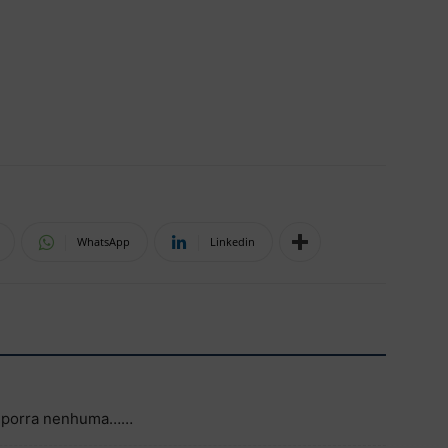
WhatsApp
Linkedin
sa porra nenhuma……