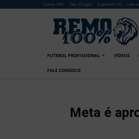
Caracas 1950
Tabu 33 jogos
O primeiro 7×0
Leão Az
Remo
100%
FUTEBOL PROFISSIONAL
VÍDEOS
FALE CONOSCO
Meta é apro