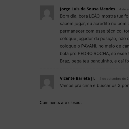
Jorge Luis de Sousa Mendes
4 de s
Bom dia, bora LEÃO, mostra tua f
sabem jogar, eu acredito no bom
permanecer com esse técnico, tom
coloque jogador da posição, não 
coloque o PAVANI, no meio de cam
bola pro PEDRO ROCHA, só esse t
Braz, pega teu banquinho, e caí 
Vicente Barleta Jr.
4 de setembro de 2
Vamos pra cima e buscar os 3 pon
Comments are closed.