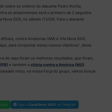
ndo sobre os ombros do atacante Pedro Rocha,
contra os amazonenses será o primeiro de 2 seguidos
la Nova (GO), no sábado (13/09). Para o atacante
ifíceis, contra Amazonas (AM) e Vila Nova (GO),
qui, para conquistar esses nossos objetivos”, disse.
fora de casa foram os melhores resultados, que foram,
 (PR)
e também a
vitória contra o América (MG)
.
baseado nisso, na nossa força do grupo, vamos buscar
sApp
Siga o
Canal Remo 100%
no Telegram