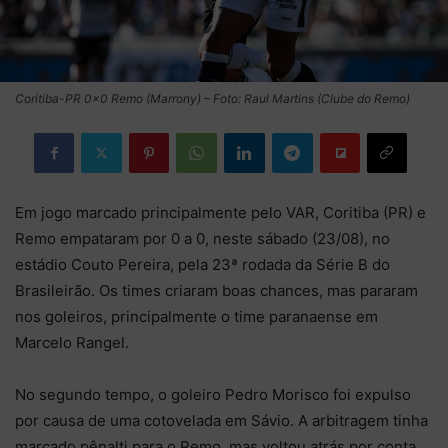
Coritiba-PR 0×0 Remo (Marrony) – Foto: Raul Martins (Clube do Remo)
Em jogo marcado principalmente pelo VAR, Coritiba (PR) e
Remo empataram por 0 a 0, neste sábado (23/08), no
estádio Couto Pereira, pela 23ª rodada da Série B do
Brasileirão. Os times criaram boas chances, mas pararam
nos goleiros, principalmente o time paranaense em
Marcelo Rangel.
No segundo tempo, o goleiro Pedro Morisco foi expulso
por causa de uma cotovelada em Sávio. A arbitragem tinha
marcado pênalti para o Remo, mas voltou atrás por conta