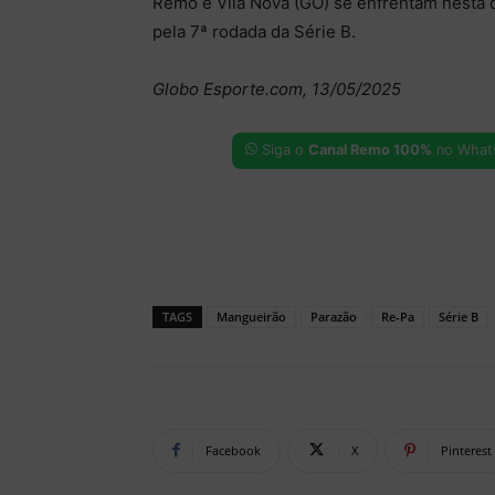
Remo e Vila Nova (GO) se enfrentam nesta q
pela 7ª rodada da Série B.
Globo Esporte.com, 13/05/2025
Siga o
Canal Remo 100%
no What
TAGS
Mangueirão
Parazão
Re-Pa
Série B
Facebook
X
Pinterest