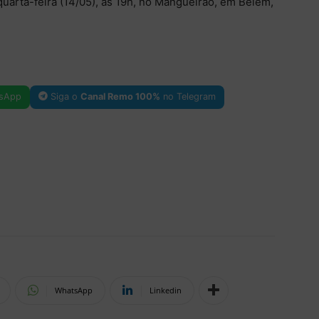
uarta-feira (14/05), às 19h, no Mangueirão, em Belém,
sApp
Siga o
Canal Remo 100%
no Telegram
WhatsApp
Linkedin