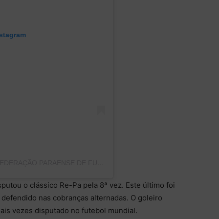
nstagram
UMA PUBLICAÇÃO COMPARTILHADA POR FEDERAÇÃO PARAENSE DE FUTEBOL (@FPFPARA)
utou o clássico Re-Pa pela 8ª vez. Este último foi
ti defendido nas cobranças alternadas. O goleiro
ais vezes disputado no futebol mundial.