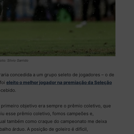
to: Silvio Garrido
aria concedida a um grupo seleto de jogadores – o de
foi
eleito o melhor jogador na premiação da Seleção
ecebido.
 primeiro objetivo era sempre o prêmio coletivo, que
guiu esse prêmio coletivo, fomos campeões e,
idual também como craque do campeonato me deixa
lho árduo. A posição de goleiro é difícil,