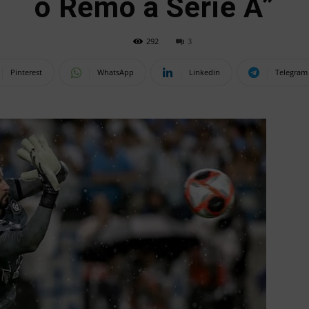
o Remo à Série A”
292
3
Pinterest
WhatsApp
Linkedin
Telegram