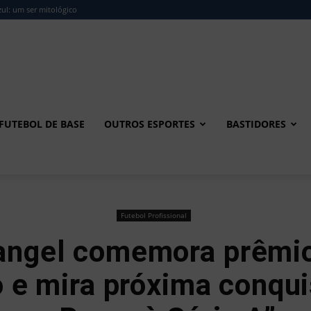
ul: um ser mitológico
FUTEBOL DE BASE
OUTROS ESPORTES
BASTIDORES
Futebol Profissional
angel comemora prêmio
 e mira próxima conqui