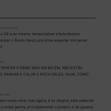
2025 At 09:21
o G4 e ao mesmo tempo,baixar a bola desses
vencer o Remo.Vanos pra cima,respeitar sim,temer
!!
:54
 VENCER O REMO AQUI EM BELÉM, NÃO ESTÃO
E GANHAR E CALAR A BOCA DELES, IGUAL COMO
At 11:32
deu muita raiva, mas agora, é so alegria, esta sabendo
o, o clube ganha, principalmente o próprio e de quebra,