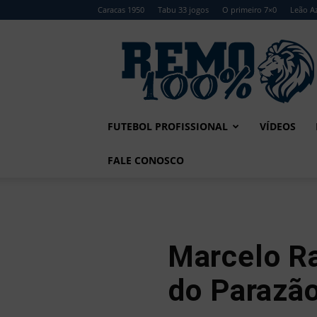
Caracas 1950
Tabu 33 jogos
O primeiro 7×0
Leão Az
Remo
100%
FUTEBOL PROFISSIONAL
VÍDEOS
FALE CONOSCO
Marcelo R
do Parazão