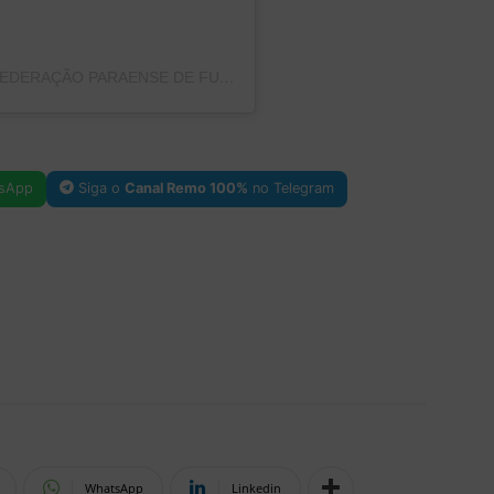
UMA PUBLICAÇÃO COMPARTILHADA POR FEDERAÇÃO PARAENSE DE FUTEBOL (@FPFPARA)
sApp
Siga o
Canal Remo 100%
no Telegram
WhatsApp
Linkedin