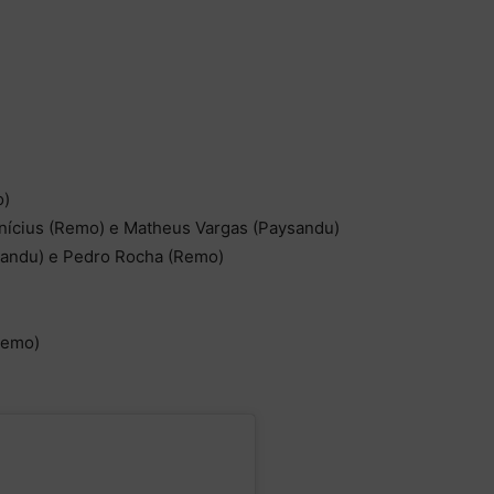
o)
nícius (Remo) e Matheus Vargas (Paysandu)
ysandu) e Pedro Rocha (Remo)
Remo)