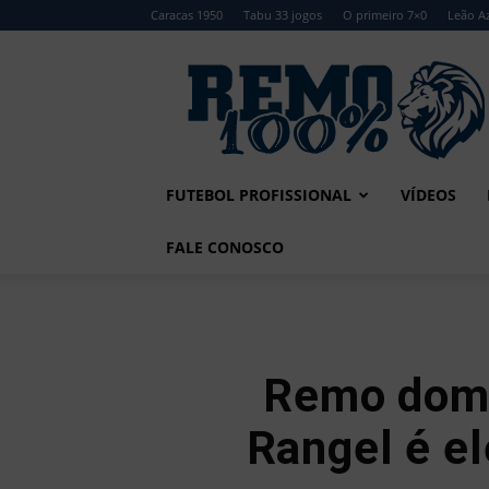
Caracas 1950
Tabu 33 jogos
O primeiro 7×0
Leão Az
Remo
100%
FUTEBOL PROFISSIONAL
VÍDEOS
FALE CONOSCO
Remo domi
Rangel é e