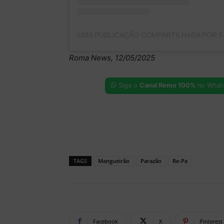
Roma News, 12/05/2025
Siga o
Canal Remo 100%
no What
TAGS
Mangueirão
Parazão
Re-Pa
Facebook
X
Pinterest