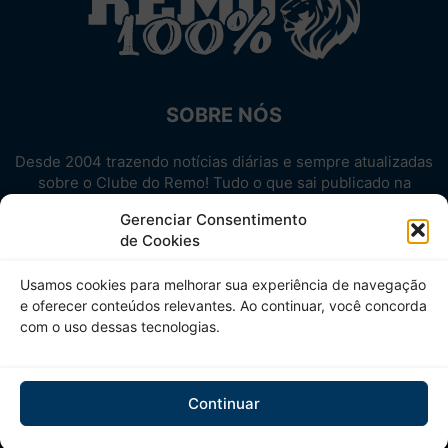
SOBRE NÓS
Desde 2004 trazendo notícias diárias e sempre atualizadas
sobre o Clube do Remo! Tudo o que sai publicado na
internet sobre o Leão, reunido em um único lugar!
Gerenciar Consentimento
Aproveite! Site não-oficial.
de Cookies
SIGA-NOS
Usamos cookies para melhorar sua experiência de navegação
e oferecer conteúdos relevantes. Ao continuar, você concorda
com o uso dessas tecnologias.
Continuar