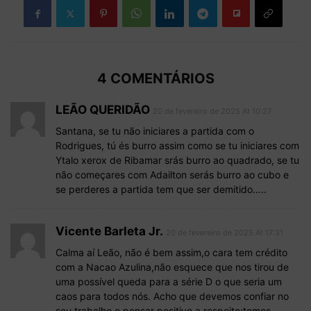
4 COMENTÁRIOS
LEÃO QUERIDÃO
20 de fevereiro de 2025 At 10:27
Santana, se tu não iniciares a partida com o
Rodrigues, tú és burro assim como se tu iniciares com
Ytalo xerox de Ribamar srás burro ao quadrado, se tu
não começares com Adailton serás burro ao cubo e
se perderes a partida tem que ser demitido…..
Vicente Barleta Jr.
20 de fevereiro de 2025 At 17:31
Calma aí Leão, não é bem assim,o cara tem crédito
com a Nacao Azulina,não esquece que nos tirou de
uma possível queda para a série D o que seria um
caos para todos nós. Acho que devemos confiar no
seu trabalho e pensar positivo a respeito;temos