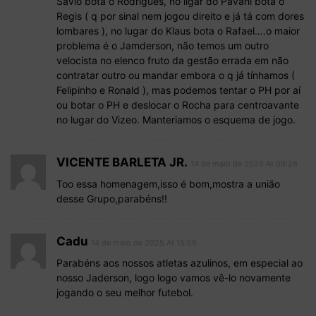
Sávio bota o Rodrigues, no ligar do Pavani bota o
Regis ( q por sinal nem jogou direito e já tá com dores
lombares ), no lugar do Klaus bota o Rafael….o maior
problema é o Jamderson, não temos um outro
velocista no elenco fruto da gestão errada em não
contratar outro ou mandar embora o q já tínhamos (
Felipinho e Ronald ), mas podemos tentar o PH por aí
ou botar o PH e deslocar o Rocha para centroavante
no lugar do Vizeo. Manteriamos o esquema de jogo.
VICENTE BARLETA JR.
14 de maio de 2025 At 09:26
Too essa homenagem,isso é bom,mostra a união
desse Grupo,parabéns!!
Cadu
14 de maio de 2025 At 15:59
Parabéns aos nossos atletas azulinos, em especial ao
nosso Jaderson, logo logo vamos vê-lo novamente
jogando o seu melhor futebol.