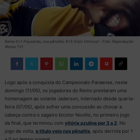
Remo 0×1 Paysandu, nos pênaltis: 6×5 (Caio Vinícius) – Foto: Reprodução
(Remo TV)
Logo após a conquista do Campeonato Paraense, neste
domingo (11/05), os jogadores do Remo prestaram uma
homenagem ao volante Jaderson, internado desde quarta-
feira (07/05), após sofrer uma concussão ao chocar a
cabeça contra o zageiro bicolor Novillo, no primeiro jogo
da final, que terminou com
vitória azulina por 3 a 2
. No
jogo de volta,
o título veio nos pênaltis
, após derrota por 1
a 0 no tempo normal.