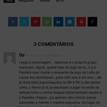
TAGS
Mangueirão
Parazão
Re-Pa
3 COMENTÁRIOS
Djr
14 de maio de 2025 At 06:53
Legal a homenagem , Jaderson e o próprio grupo
merecem. Agora, queria falar do jogo de hj…li q o
Paulista quer mudar o esquema de jogo do Leão pir
causa dos desfalques…pata mim isso é um erro….ele
já tinha feito improvisações no RR X PA q não deram
certo, o Remo já tá acostumado a jogar no estilo de
defesa forte e contra-ataque implementado desde q
o Paulista chegou…pq apenas não colocar peças
parecidas e manter o mesmo esquema. No lugar do