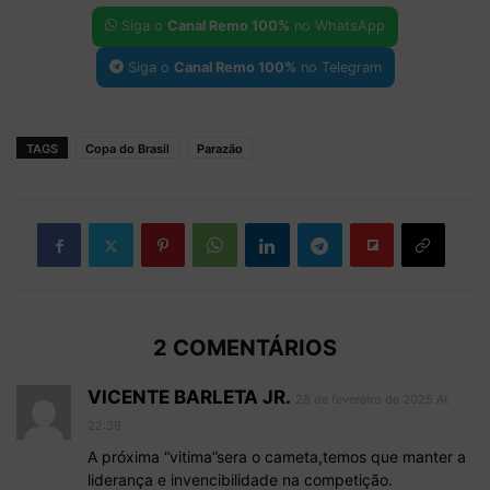
Siga o
Canal Remo 100%
no WhatsApp
Siga o
Canal Remo 100%
no Telegram
TAGS
Copa do Brasil
Parazão
2 COMENTÁRIOS
VICENTE BARLETA JR.
28 de fevereiro de 2025 At
22:39
A próxima “vitima”sera o cameta,temos que manter a
liderança e invencibilidade na competição.