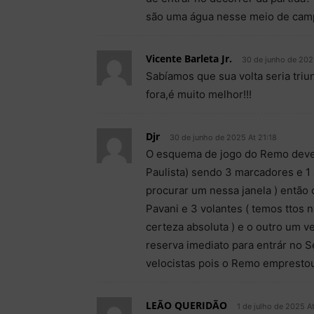
são uma água nesse meio de cam
Vicente Barleta Jr.
30 de junho de 202
Sabíamos que sua volta seria triu
fora,é muito melhor!!!
Djr
30 de junho de 2025 At 21:18
O esquema de jogo do Remo dever
Paulista) sendo 3 marcadores e 
procurar um nessa janela ) então
Pavani e 3 volantes ( temos ttos n
certeza absoluta ) e o outro um v
reserva imediato para entrár no
velocistas pois o Remo emprestou 
LEÃO QUERIDÃO
1 de julho de 2025 A