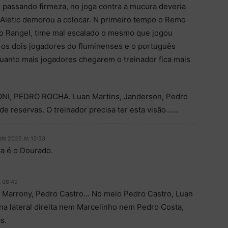
 passando firmeza, no joga contra a mucura deveria
o Aletic demorou a colocar. N primeiro tempo o Remo
ao Rangel, time mal escalado o mesmo que jogou
os dois jogadores do fluminenses e o português
Quanto mais jogadores chegarem o treinador fica mais
ONI, PEDRO ROCHA. Luan Martins, Janderson, Pedro
e reservas. O treinador precisa ter esta visão……
 de 2025 At 12:33
a é o Dourado.
t 08:49
ó, Marrony, Pedro Castro… No meio Pedro Castro, Luan
na lateral direita nem Marcelinho nem Pedro Costa,
s.