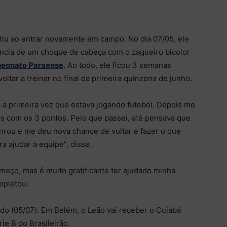
tiu ao entrar novamente em campo. No dia 07/05, ele
ncia de um choque de cabeça com o zagueiro bicolor
mpeonato Paraense
. Ao todo, ele ficou 3 semanas
voltar a treinar no final da primeira quinzena de junho.
a a primeira vez que estava jogando futebol. Depois me
mos com os 3 pontos. Pelo que passei, até pensava que
onrou e me deu nova chance de voltar e fazer o que
a ajudar a equipe”, disse.
começo, mas é muito gratificante ter ajudado minha
mpletou.
o (05/07). Em Belém, o Leão vai receber o Cuiabá
ie B do Brasileirão.