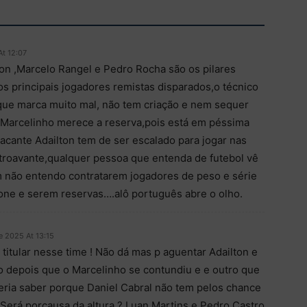
At 12:07
n ,Marcelo Rangel e Pedro Rocha são os pilares
s principais jogadores remistas disparados,o técnico
que marca muito mal, não tem criação e nem sequer
l Marcelinho merece a reserva,pois está em péssima
acante Adailton tem de ser escalado para jogar nas
troavante,qualquer pessoa que entenda de futebol vê
 não entendo contratarem jogadores de peso e série
one e serem reservas….alô português abre o olho.
e 2025 At 13:15
itular nesse time ! Não dá mas p aguentar Adailton e
 depois que o Marcelinho se contundiu e e outro que
ueria saber porque Daniel Cabral não tem pelos chance
 Será porcausa da altura ? Luan Martins e Pedro Castro