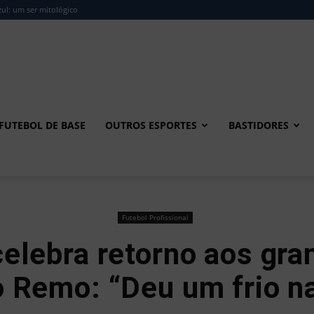
ul: um ser mitológico
FUTEBOL DE BASE
OUTROS ESPORTES
BASTIDORES
Futebol Profissional
celebra retorno aos gr
do Remo: “Deu um frio na