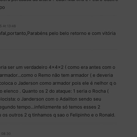
po
5 At 13:48
nfal,portanto,Parabéns pelo belo retorno e com vitória
ia ser um verdadeiro 4x4x2 ( como era antes com o
1 armador…como o Remo não tem armador ( e deveria
 coloca o Jaderson como armador pois ele é nelhor q o
o elenco . Quanto os 2 do ataque: 1 seria o Rocha (
elocista: o Janderson com o Adailton sendo seu
 Segundo tempo…infelizmente só temos esses 2
os outros 2 q tinhamos q sao o Felipinho e o Ronald.
t 08:30