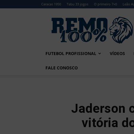
Caracas 1950
Tabu 33 jogos
O primeiro 7×0
Leão Az
Remo
100%
FUTEBOL PROFISSIONAL
VÍDEOS
FALE CONOSCO
Jaderson 
vitória 