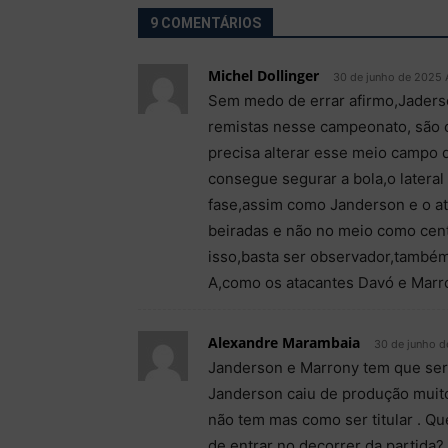
9 COMENTÁRIOS
Michel Dollinger
30 de junho de 2025 
Sem medo de errar afirmo,Jaderso
remistas nesse campeonato, são o
precisa alterar esse meio campo 
consegue segurar a bola,o latera
fase,assim como Janderson e o at
beiradas e não no meio como cen
isso,basta ser observador,também
A,como os atacantes Davó e Marr
Alexandre Marambaia
30 de junho d
Janderson e Marrony tem que ser t
Janderson caiu de produção muito
não tem mas como ser titular . Q
de entrar no decorrer da partida?