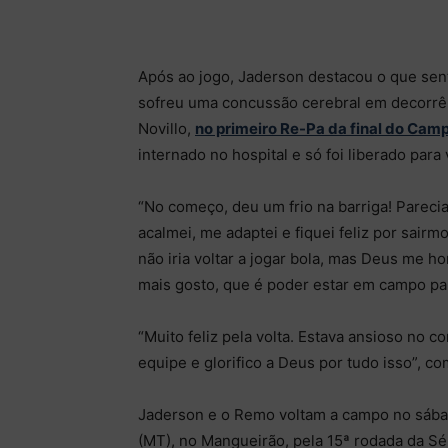
Após ao jogo, Jaderson destacou o que sen
sofreu uma concussão cerebral em decorrê
Novillo,
no primeiro Re-Pa da final do Ca
internado no hospital e só foi liberado para 
“No começo, deu um frio na barriga! Pareci
acalmei, me adaptei e fiquei feliz por sair
não iria voltar a jogar bola, mas Deus me h
mais gosto, que é poder estar em campo par
“Muito feliz pela volta. Estava ansioso no 
equipe e glorifico a Deus por tudo isso”, co
Jaderson e o Remo voltam a campo no sábad
(MT), no Mangueirão, pela 15ª rodada da Sér