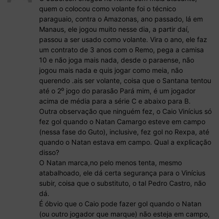
quem o colocou como volante foi o técnico
paraguaio, contra o Amazonas, ano passado, lá em
Manaus, ele jogou muito nesse dia, a partir daí,
passou a ser usado como volante. Vira o ano, ele faz
um contrato de 3 anos com o Remo, pega a camisa
10 e não joga mais nada, desde o paraense, não
jogou mais nada e quis jogar como meia, não
querendo .ais ser volante, coisa que o Santana tentou
até o 2⁰ jogo do parasão Pará mim, é um jogador
acima de média para a série C e abaixo para B.
Outra observação que ninguém fez, o Caio Vinícius só
fez gol quando o Natan Camargo esteve em campo
(nessa fase do Guto), inclusive, fez gol no Rexpa, até
quando o Natan estava em campo. Qual a explicação
disso?
O Natan marca,no pelo menos tenta, mesmo
atabalhoado, ele dá certa segurança para o Vinícius
subir, coisa que o substituto, o tal Pedro Castro, não
dá.
É óbvio que o Caio pode fazer gol quando o Natan
(ou outro jogador que marque) não esteja em campo,