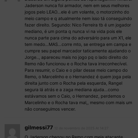
Jaderson nunca foi armador, nem em seus melhores
jogos pelo LEAO…ele é um volante, o motorzinho do
meio campo e q atualmente nem isso tá conseguindo
fazer direito. Segundo: Nico Ferreira tb é um jogador
mediano, é um ponta q nunca vi na vida pois ele
nunca parte para cima do adversário para um X1, ele
tem medo…MAS…corre mto, se entrega em campa e
cumpre seu papel marcador taticamente ajudando o
Jorge.., apareceu mais no jogo pq o lado direito do
Remo não funcionou e o Rocha tava irreconhecível.
Para resumir, o Caio e o pilar desse meio campo do
Remo, o Marcelinho e o Hernandez é quem joga pela
direita junto com o Rocha pela esquerda, Rangel
segura lá atrás e a zaga mediana ajuda…como
estávamos sem o Caio, o Hernandez, perdemos o
Marcelinho e o Rocha tava mal,, mesmo com mais um
não conseguimos vencer.
gilmessi77
12 de novembro de 2025 At 14:27
O Jaderson chegou no Remo com meia atacante,