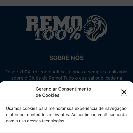
SOBRE NÓS
Desde 2004 trazendo notícias diárias e sempre atualizadas
sobre o Clube do Remo! Tudo o que sai publicado na
internet sobre o Leão, reunido em um único lugar!
Gerenciar Consentimento
Aproveite! Site não-oficial.
de Cookies
SIGA-NOS
Usamos cookies para melhorar sua experiência de navegação
e oferecer conteúdos relevantes. Ao continuar, você concorda
com o uso dessas tecnologias.