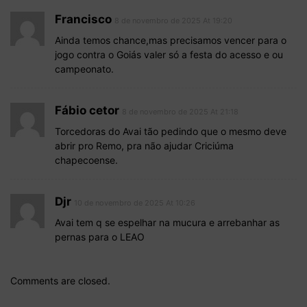
Francisco
8 de novembro de 2025 At 19:20
Ainda temos chance,mas precisamos vencer para o
jogo contra o Goiás valer só a festa do acesso e ou
campeonato.
Fábio cetor
8 de novembro de 2025 At 21:18
Torcedoras do Avai tão pedindo que o mesmo deve
abrir pro Remo, pra não ajudar Criciúma
chapecoense.
Djr
10 de novembro de 2025 At 10:26
Avai tem q se espelhar na mucura e arrebanhar as
pernas para o LEAO
Comments are closed.