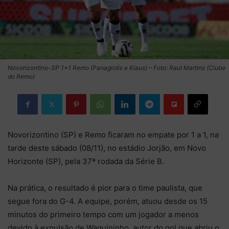
Novorizontino-SP 1×1 Remo (Panagiotis e Klaus) – Foto: Raul Martins (Clube
do Remo)
Novorizontino (SP) e Remo ficaram no empate por 1 a 1, na
tarde deste sábado (08/11), no estádio Jorjão, em Novo
Horizonte (SP), pela 37ª rodada da Série B.
Na prática, o resultado é pior para o time paulista, que
segue fora do G-4. A equipe, porém, atuou desde os 15
minutos do primeiro tempo com um jogador a menos
devido à expulsão de Waguininho, autor do gol que abriu o