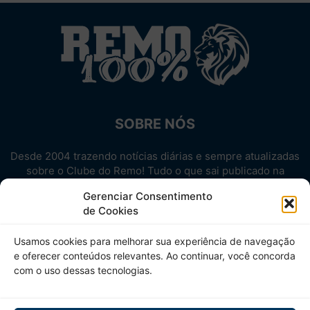
SOBRE NÓS
Desde 2004 trazendo notícias diárias e sempre atualizadas
sobre o Clube do Remo! Tudo o que sai publicado na
internet sobre o Leão, reunido em um único lugar!
Gerenciar Consentimento
Aproveite! Site não-oficial.
de Cookies
SIGA-NOS
Usamos cookies para melhorar sua experiência de navegação
e oferecer conteúdos relevantes. Ao continuar, você concorda
com o uso dessas tecnologias.