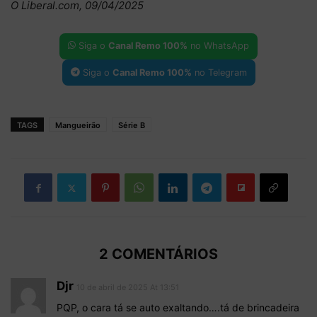
O Liberal.com, 09/04/2025
Siga o
Canal Remo 100%
no WhatsApp
Siga o
Canal Remo 100%
no Telegram
TAGS
Mangueirão
Série B
2 COMENTÁRIOS
Djr
10 de abril de 2025 At 13:51
PQP, o cara tá se auto exaltando….tá de brincadeira