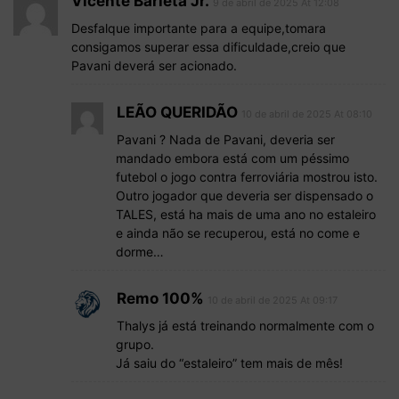
Vicente Barleta Jr.
9 de abril de 2025 At 12:08
Desfalque importante para a equipe,tomara
consigamos superar essa dificuldade,creio que
Pavani deverá ser acionado.
LEÃO QUERIDÃO
10 de abril de 2025 At 08:10
Pavani ? Nada de Pavani, deveria ser
mandado embora está com um péssimo
futebol o jogo contra ferroviária mostrou isto.
Outro jogador que deveria ser dispensado o
TALES, está ha mais de uma ano no estaleiro
e ainda não se recuperou, está no come e
dorme…
Remo 100%
10 de abril de 2025 At 09:17
Thalys já está treinando normalmente com o
grupo.
Já saiu do “estaleiro” tem mais de mês!