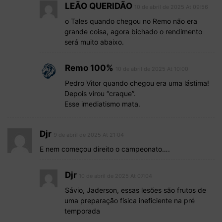
LEÃO QUERIDÃO
10 de abril de 2025 At 09:56
o Tales quando chegou no Remo não era
grande coisa, agora bichado o rendimento
será muito abaixo.
Remo 100%
10 de abril de 2025 At 10:00
Pedro Vitor quando chegou era uma lástima!
Depois virou “craque”.
Esse imediatismo mata.
Djr
9 de abril de 2025 At 21:04
E nem começou direito o campeonato….
Djr
10 de abril de 2025 At 07:04
Sávio, Jaderson, essas lesões são frutos de
uma preparação física ineficiente na pré
temporada