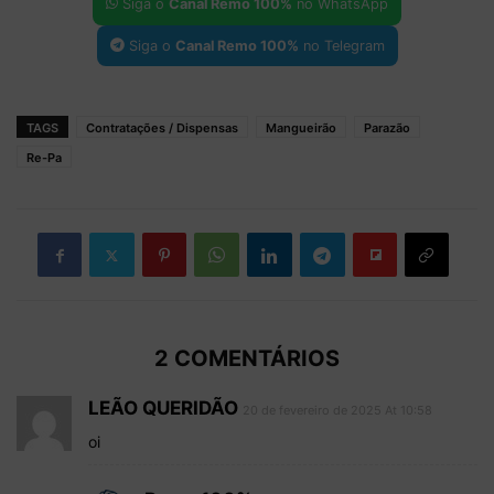
Siga o
Canal Remo 100%
no WhatsApp
Siga o
Canal Remo 100%
no Telegram
TAGS
Contratações / Dispensas
Mangueirão
Parazão
Re-Pa
2 COMENTÁRIOS
LEÃO QUERIDÃO
20 de fevereiro de 2025 At 10:58
oi