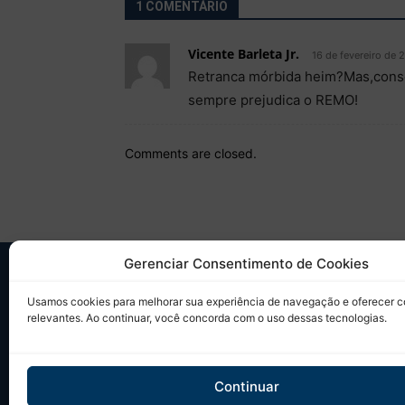
1 COMENTÁRIO
Vicente Barleta Jr.
16 de fevereiro de 
Retranca mórbida heim?Mas,conse
sempre prejudica o REMO!
Comments are closed.
Gerenciar Consentimento de Cookies
SO
Usamos cookies para melhorar sua experiência de navegação e oferecer 
relevantes. Ao continuar, você concorda com o uso dessas tecnologias.
Desd
sobr
Tudo
Continuar
em u