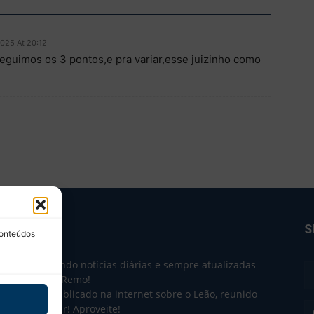
2025 At 20:12
guimos os 3 pontos,e pra variar,esse juizinho como
BRE NÓS
S
conteúdos
e 2004 trazendo notícias diárias e sempre atualizadas
e o Clube do Remo!
 o que sai publicado na internet sobre o Leão, reunido
m único lugar! Aproveite!