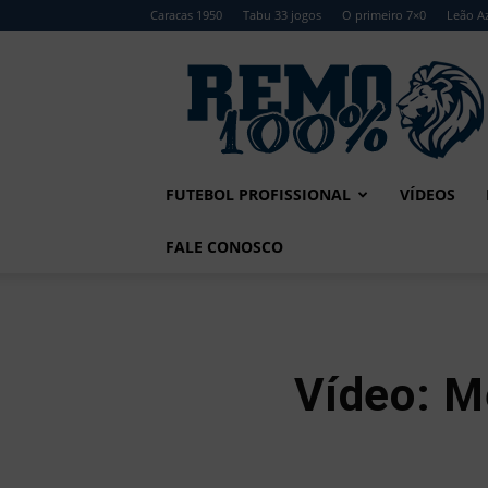
Caracas 1950
Tabu 33 jogos
O primeiro 7×0
Leão Az
Remo
100%
FUTEBOL PROFISSIONAL
VÍDEOS
FALE CONOSCO
Vídeo: 