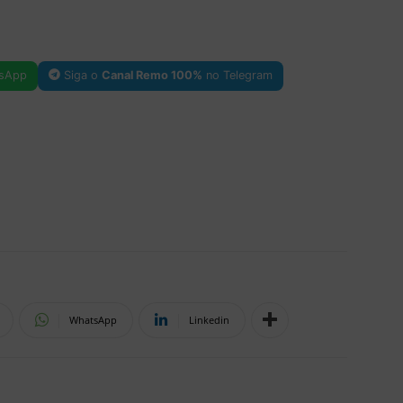
sApp
Siga o
Canal Remo 100%
no Telegram
WhatsApp
Linkedin