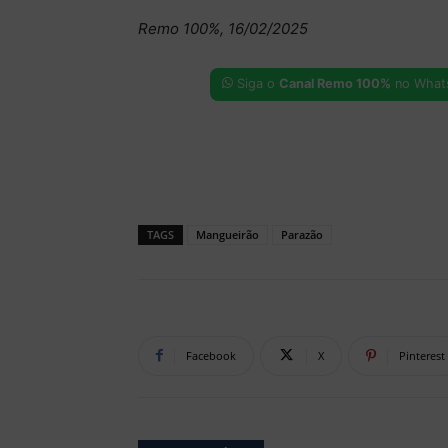
Remo 100%, 16/02/2025
Siga o
Canal Remo 100%
no What
TAGS
Mangueirão
Parazão
Facebook
X
Pinterest