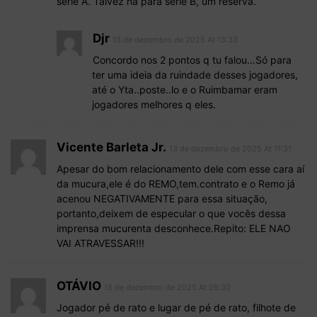
série A. Talvez na para série B, um reserva.
Djr
13 de dezembro de 2025 At 13:33
Concordo nos 2 pontos q tu falou…Só para
ter uma ideia da ruindade desses jogadores,
até o Yta..poste..lo e o Ruimbamar eram
jogadores melhores q eles.
Vicente Barleta Jr.
13 de dezembro de 2025 At 11:31
Apesar do bom relacionamento dele com esse cara aí
da mucura,ele é do REMO,tem.contrato e o Remo já
acenou NEGATIVAMENTE para essa situação,
portanto,deixem de especular o que vocês dessa
imprensa mucurenta desconhece.Repito: ELE NAO
VAI ATRAVESSAR!!!
OTÁVIO
15 de dezembro de 2025 At 09:30
Jogador pé de rato e lugar de pé de rato, filhote de