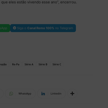
 que eles estão vivendo esse ano”, encerrou.
sApp
Siga o
Canal Remo 100%
no Telegram
razão
Re-Pa
Série A
Série B
Série C
WhatsApp
Linkedin