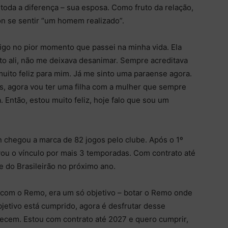
oda a diferença – sua esposa. Como fruto da relação,
on se sentir “um homem realizado”.
igo no pior momento que passei na minha vida. Ela
to ali, não me deixava desanimar. Sempre acreditava
ito feliz para mim. Já me sinto uma paraense agora.
us, agora vou ter uma filha com a mulher que sempre
 Então, estou muito feliz, hoje falo que sou um
chegou a marca de 82 jogos pelo clube. Após o 1º
vou o vínculo por mais 3 temporadas. Com contrato até
ite do Brasileirão no próximo ano.
 com o Remo, era um só objetivo – botar o Remo onde
jetivo está cumprido, agora é desfrutar desse
recem. Estou com contrato até 2027 e quero cumprir,