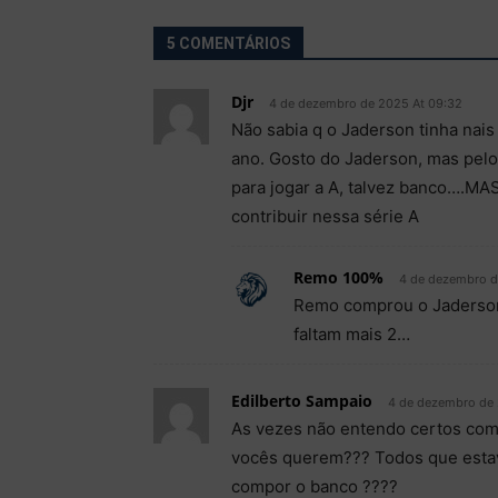
5 COMENTÁRIOS
Djr
4 de dezembro de 2025 At 09:32
Não sabia q o Jaderson tinha nais
ano. Gosto do Jaderson, mas pelo
para jogar a A, talvez banco….MA
contribuir nessa série A
Remo 100%
4 de dezembro d
Remo comprou o Jaderson n
faltam mais 2…
Edilberto Sampaio
4 de dezembro de 
As vezes não entendo certos come
vocês querem??? Todos que estav
compor o banco ????