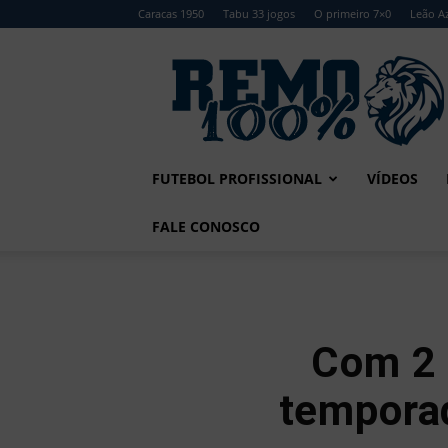
Caracas 1950
Tabu 33 jogos
O primeiro 7×0
Leão Az
Remo
100%
FUTEBOL PROFISSIONAL
VÍDEOS
FALE CONOSCO
Com 2 
temporad