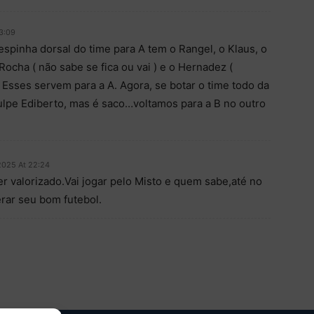
3:09
spinha dorsal do time para A tem o Rangel, o Klaus, o
 Rocha ( não sabe se fica ou vai ) e o Hernadez (
. Esses servem para a A. Agora, se botar o time todo da
ulpe Ediberto, mas é saco…voltamos para a B no outro
2025 At 22:24
r valorizado.Vai jogar pelo Misto e quem sabe,até no
erar seu bom futebol.