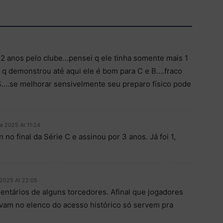
 2 anos pelo clube…pensei q ele tinha somente mais 1
 q demonstrou até aqui ele é bom para C e B….fraco
S….se melhorar sensivelmente seu preparo físico pode
e 2025 At 11:24
o final da Série C e assinou por 3 anos. Já foi 1,
2025 At 22:05
ntários de alguns torcedores. Afinal que jogadores
am no elenco do acesso histórico só servem pra