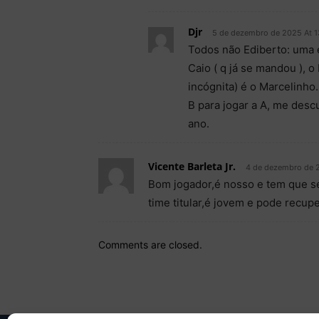
Djr
5 de dezembro de 2025 At 1
Todos não Ediberto: uma e
Caio ( q já se mandou ), o
incógnita) é o Marcelinho
B para jogar a A, me desc
ano.
Vicente Barleta Jr.
4 de dezembro de 
Bom jogador,é nosso e tem que se
time titular,é jovem e pode recup
Comments are closed.