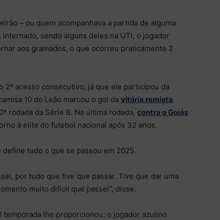
eirão – ou quem acompanhava a partida de alguma
s internado, sendo alguns deles na UTI, o jogador
tornar aos gramados, o que ocorreu praticamente 2
 2º acesso consecutivo, já que ele participou da
 camisa 10 do Leão marcou o gol da
vitória remista
30ª rodada da Série B. Na última rodada,
contra o Goiás
etorno à elite do futebol nacional após 32 anos.
e define tudo o que se passou em 2025.
sei, por tudo que tive que passar. Tive que dar uma
mento muito difícil que passei”, disse.
l temporada lhe proporcionou, o jogador azulino