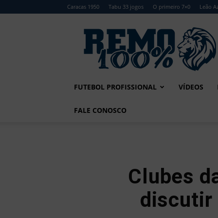
Caracas 1950
Tabu 33 jogos
O primeiro 7×0
Leão Az
Remo
100%
FUTEBOL PROFISSIONAL
VÍDEOS
FALE CONOSCO
Clubes d
discutir