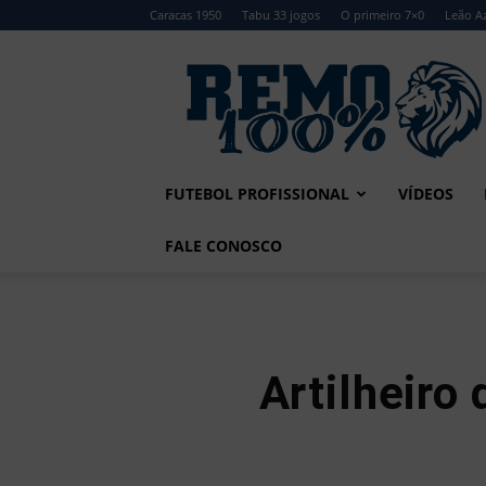
Caracas 1950
Tabu 33 jogos
O primeiro 7×0
Leão Az
Remo
100%
FUTEBOL PROFISSIONAL
VÍDEOS
FALE CONOSCO
Artilheiro