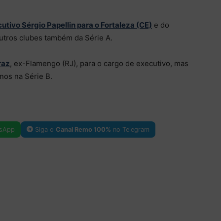
utivo Sérgio Papellin para o Fortaleza (CE)
e do
outros clubes também da Série A.
raz
, ex-Flamengo (RJ), para o cargo de executivo, mas
inos na Série B.
sApp
Siga o
Canal Remo 100%
no Telegram