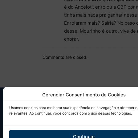
é do Anceloti, enrolou a CBF por
tinha mais nada pra ganhar nessa
Enrolaram mais? Sairia? No caso 
desse. Mourinho é outro, vive de 
chorar.
Comments are closed.
Gerenciar Consentimento de Cookies
SO
Usamos cookies para melhorar sua experiência de navegação e oferecer 
relevantes. Ao continuar, você concorda com o uso dessas tecnologias.
Desd
sobr
Tudo
Continuar