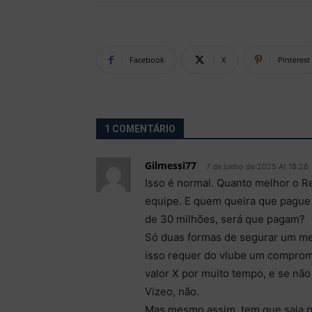
Facebook
X
Pinterest
1 COMENTÁRIO
Gilmessi77
7 de junho de 2025 At 18:28
Isso é normal. Quanto melhor o R
equipe. E quem queira que pague 
de 30 milhões, será que pagam?
Só duas formas de segurar um mem
isso requer do vlube um comprom
valor X por muito tempo, e se não
Vizeo, não.
Mas mesmo assim, tem que saia p