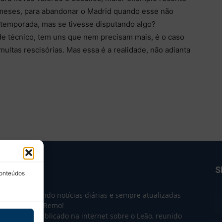
 meses, para abandonar o Madrid quando esse não
 temporada, mas se tivesse disputando algo?
de técnico, tem uns que nem precisam mais, é o caso
multas rescisórias. Mas essa é a realidade, não adianta
BRE NÓS
S
conteúdos
e 2004 trazendo notícias diárias e sempre atualizadas
e o Clube do Remo!
 o que sai publicado na internet sobre o Leão, reunido