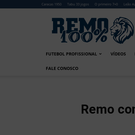
Caracas 1950
Tabu 33 jogos
O primeiro 7×0
Leão Az
Remo
100%
FUTEBOL PROFISSIONAL
VÍDEOS
FALE CONOSCO
Remo con