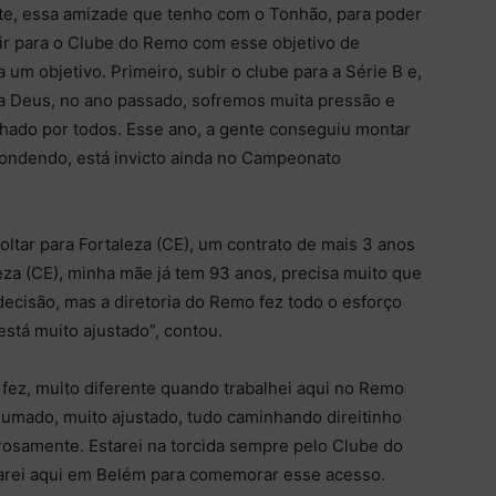
ante, essa amizade que tenho com o Tonhão, para poder
 vir para o Clube do Remo com esse objetivo de
a um objetivo. Primeiro, subir o clube para a Série B e,
s a Deus, no ano passado, sofremos muita pressão e
hado por todos. Esse ano, a gente conseguiu montar
pondendo, está invicto ainda no Campeonato
oltar para Fortaleza (CE), um contrato de mais 3 anos
eza (CE), minha mãe já tem 93 anos, precisa muito que
decisão, mas a diretoria do Remo fez todo o esforço
está muito ajustado”, contou.
a fez, muito diferente quando trabalhei aqui no Remo
rumado, muito ajustado, tudo caminhando direitinho
samente. Estarei na torcida sempre pelo Clube do
starei aqui em Belém para comemorar esse acesso.