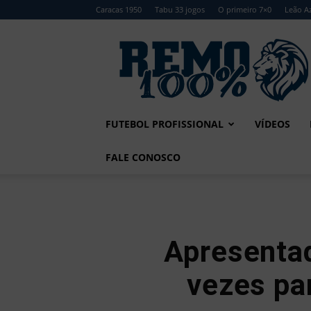
Caracas 1950
Tabu 33 jogos
O primeiro 7×0
Leão Az
Remo
100%
FUTEBOL PROFISSIONAL
VÍDEOS
FALE CONOSCO
Apresentad
vezes pa