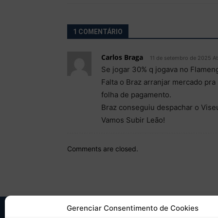
1 COMENTÁRIO
Carlos Braga
11 de setembro de 2025 At
Se jogar 30% q jogava no Flamengo
Falta o Braz arranjar mercado pra 
folha de pagamento.
Braz conseguiu despachar o Viseu.
Vamos Subir Leão!
Comments are closed.
Gerenciar Consentimento de Cookies