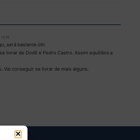
 13:16
, será bastante útil.
se livrar de Dodô e Pedro Castro. Assim equilibra a
 Vai conseguir se livrar de mais alguns.