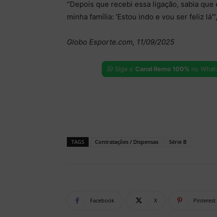
“Depois que recebi essa ligação, sabia que 
minha família: ‘Estou indo e vou ser feliz lá'
Globo Esporte.com, 11/09/2025
Siga o
Canal Remo 100%
no What
TAGS
Contratações / Dispensas
Série B
Facebook
X
Pinterest