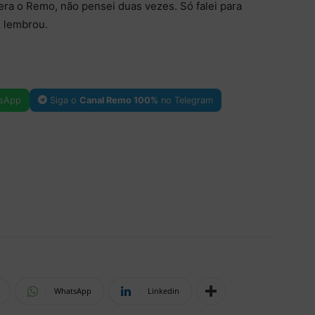
era o Remo, não pensei duas vezes. Só falei para
”, lembrou.
sApp
Siga o
Canal Remo 100%
no Telegram
WhatsApp
Linkedin