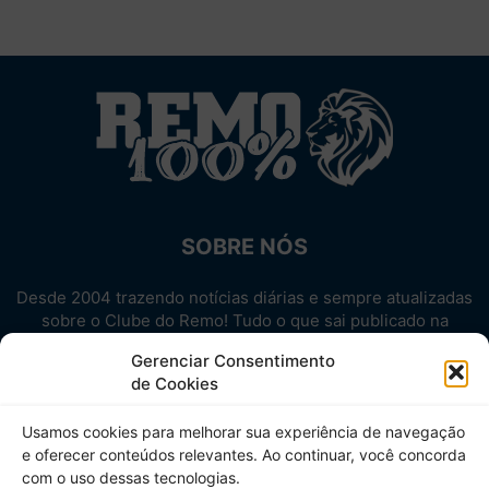
SOBRE NÓS
Desde 2004 trazendo notícias diárias e sempre atualizadas
sobre o Clube do Remo! Tudo o que sai publicado na
internet sobre o Leão, reunido em um único lugar!
Gerenciar Consentimento
Aproveite! Site não-oficial.
de Cookies
SIGA-NOS
Usamos cookies para melhorar sua experiência de navegação
e oferecer conteúdos relevantes. Ao continuar, você concorda
com o uso dessas tecnologias.