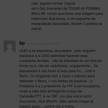
rolar, jogada normal. Depois
sai o Gol, buscaram de TODAS AS FORMAS
ANULAR, vendo que havia uma imagem para
relativizar! Que lixooo, é um esquema de
manipulação descarado, tiraram 3 pontos na
marra!
Djr
19 de maio de 2025 At 07:13
LEAO q se esperteza, se prepare , pois ninguém
esperava q o LEAO estivesse fazendo essa
campanha de líder….não há interesse de um time do
Norte na A, não dá visibilidade, engajamento….Se
assustaram é vão fazer d tudo para Fu…. com o
Remo. Os dirigentes tem q fazer o máximo para
defender o Remo, ir nos limites do possível….o
Problema é q o presidente da FPF é um mucutento,
viram a cara dele entregando a taça de
Campeão????, é na CBF , um dos vice é outro
mucurento…fica difícil!!!…Mas vamos chegar lá
mesmo assim….contra tdo e todos.