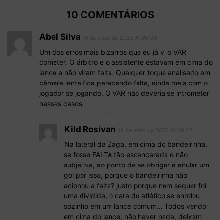
10 COMENTÁRIOS
Abel Silva
19 de maio de 2025 At 06:26
Um dos erros mais bizarros que eu já vi o VAR
cometer. O árbitro e o assistente estavam em cima do
lance e não viram falta. Qualquer toque analisado em
câmera lenta fica parecendo falta, ainda mais com o
jogador se jogando. O VAR não deveria se intrometer
nesses casos.
Kild Rosivan
19 de maio de 2025 At 09:28
Na lateral da Zaga, em cima do bandeirinha,
se fosse FALTA tão escancarada e não
subjetiva, ao ponto de se obrigar a anular um
gol por isso, porque o bandeirinha não
acionou a falta? justo porque nem sequer foi
uma dividida, o cara do atlético se enrolou
sozinho em um lance comum… Todos vendo
em cima do lance, não haver nada, deixam