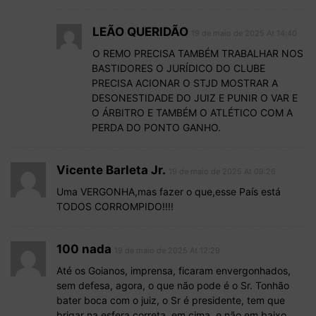
LEÃO QUERIDÃO
19 de maio de 2025 At 14:40
O REMO PRECISA TAMBÉM TRABALHAR NOS
BASTIDORES O JURÍDICO DO CLUBE
PRECISA ACIONAR O STJD MOSTRAR A
DESONESTIDADE DO JUIZ E PUNIR O VAR E
O ÁRBITRO E TAMBÉM O ATLÉTICO COM A
PERDA DO PONTO GANHO.
Vicente Barleta Jr.
19 de maio de 2025 At 09:26
Uma VERGONHA,mas fazer o que,esse País está
TODOS CORROMPIDO!!!!
100 nada
19 de maio de 2025 At 12:29
Até os Goianos, imprensa, ficaram envergonhados,
sem defesa, agora, o que não pode é o Sr. Tonhão
bater boca com o juiz, o Sr é presidente, tem que
brigar na esfera correta, em cima, e não em baixo,