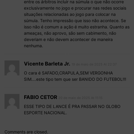
entre os árbitros incluir na súmula o que não ocorre
exclusivamente no jogo e procurar nas redes sociais
situações relacionadas ao jogo para colocar na
súmula. Tenho impressão que isso não acontece. Se
isso não é comum a ação é muito estranha. Quanto as
ameaças, não aprovo, são sem cabimento, não
deveriam e não devem acontecer de maneira
nenhuma.
Vicente Barleta Jr.
19 de maio de 2025 At 22:37
O cara é SAFADO,CRAPULA,SEM VERGONHA
SIM….este tipo tem que ser BANIDO DO FUTEBOL!!!
FABIO CETOR
20 de maio de 2025 At 11:15
ESSE TIPO DE LANCE É PRA PASSAR NO GLOBO
ESPORTE NACIONAL.
Comments are closed.