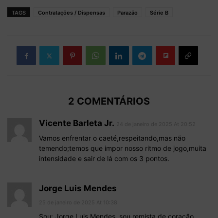
TAGS
Contratações / Dispensas
Parazão
Série B
2 COMENTÁRIOS
Vicente Barleta Jr.
24 de janeiro de 2025 At 20:52
Vamos enfrentar o caeté,respeitando,mas não
temendo;temos que impor nosso ritmo de jogo,muita
intensidade e sair de lá com os 3 pontos.
Jorge Luis Mendes
25 de janeiro de 2025 At 10:38
Sou: Jorge Luis Mendes, sou remista de coração,