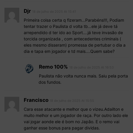
Djr
18 de julho de 2025 At 15:41
Primeira coisa certa q fizeram…Parabéns!!!, Podiam
tentar trazer o Paulista d volta tb…ele já deve tá
arrependido d ter ido ao Sport….já teve invasão de
torcida organizada , com antecedentes criminais (
eles mesmo disseram) promessa de pertubar o dia a
dia e tapa em jogador e td mais….Quem sabe?
Remo 100%
18 de julho de 2025 At 16:53
Paulista não volta nunca mais. Saiu pela porta
dos fundos.
Francisco
18 de julho de 2025 At 15:55
Cara esse atacante e melhor que o vizeu.Adailton e
muito melhor e um jogador de raça. Por outro lado ele
vai jogar aonde ele é bom no Japão. E o remo vai
ganhar esse bonus para pagar dividas.