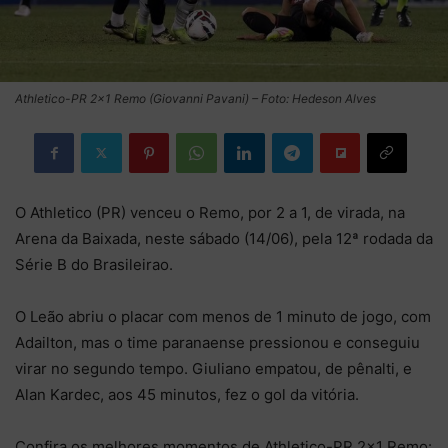
Athletico-PR 2×1 Remo (Giovanni Pavani) – Foto: Hedeson Alves
O Athletico (PR) venceu o Remo, por 2 a 1, de virada, na
Arena da Baixada, neste sábado (14/06), pela 12ª rodada da
Série B do Brasileirao.
O Leão abriu o placar com menos de 1 minuto de jogo, com
Adailton, mas o time paranaense pressionou e conseguiu
virar no segundo tempo. Giuliano empatou, de pênalti, e
Alan Kardec, aos 45 minutos, fez o gol da vitória.
Confira os melhores momentos de Athletico-PR 2×1 Remo: