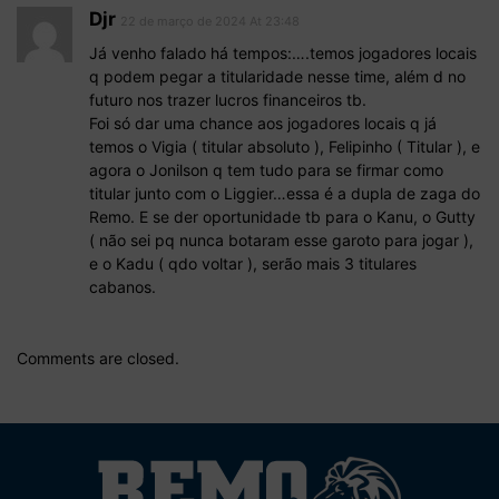
Djr
22 de março de 2024 At 23:48
Já venho falado há tempos:….temos jogadores locais
q podem pegar a titularidade nesse time, além d no
futuro nos trazer lucros financeiros tb.
Foi só dar uma chance aos jogadores locais q já
temos o Vigia ( titular absoluto ), Felipinho ( Titular ), e
agora o Jonilson q tem tudo para se firmar como
titular junto com o Liggier…essa é a dupla de zaga do
Remo. E se der oportunidade tb para o Kanu, o Gutty
( não sei pq nunca botaram esse garoto para jogar ),
e o Kadu ( qdo voltar ), serão mais 3 titulares
cabanos.
Comments are closed.