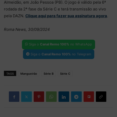
Almeidão, em João Pessoa (PB). O jogo é válido pela 6ª
rodada da 2ª fase da Série C e terá transmissão ao vivo
pela DAZN.
Clique aqui para fazer sua assinatura agora
.
Roma News, 30/09/2024
Siga o
Canal Remo 100%
no WhatsApp
Siga o
Canal Remo 100%
no Telegram
TAGS
Mangueirão
Série B
Série C