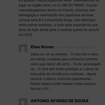
do acesso, muitos jogadores terão “interesses em vir
jogar na região norte, no CLUBE DO REMO”, buscar
valores/jogadores dentro do Estado, priorizar sem
demagogia a valorização dos jogadores da base
porque serie B é competição longa, sem delongas
entre outras medidas…e toda essa experiência que
sirva de lição ainda para a recente queda da serie B
em 2022.
Elias Nunes
30 de setembro de 2024 At 13:51
Deixa eu ver se entendi… O cara tira o remo
da merda, e queres que a diretoria contrate
outro que talvez dê certo… Tá de sacanagem
né… O cara tem muito prestígio e o apoio de
boa parte da torcida pra continuar… Agora,
renovar o elenco concordo plenamente…
Nosso ataque pode mandar todos embora,
fica só o PV….
ANTONIO AFONSO DE SOUSA