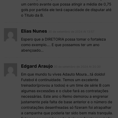
um centro avante que possa atingir a média de 0,75
gols por partida ele terá capacidade de disputar até
o Titulo da B.
Elias Nunes
30 de setembro de 2024 At 13:57
Espero que a DIRETORIA possa tomar o fortaleza
como exemplo…. E que possamos ter um ano
abençoado…
Edgard Araujo
30 de setembro de 2024 At 20:30
Em que mundo tu vives Adauto Moura…tá doido!
Futebol é continuidade. Temos um excelente
treinador(provou a todos) e um time de série B com
algumas excessões e o clube fará as contratações
necessárias. Este ano o Remo demorou a engrenar
justamente pela falta de base anterior e o número de
contratações desenfreadas só fizeram foi atrapalhar
a campanha que poderia ter sido bem mais tranquila.