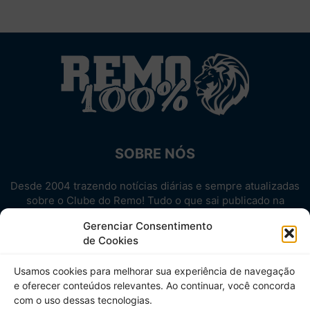
SOBRE NÓS
Desde 2004 trazendo notícias diárias e sempre atualizadas
sobre o Clube do Remo! Tudo o que sai publicado na
internet sobre o Leão, reunido em um único lugar!
Gerenciar Consentimento
Aproveite! Site não-oficial.
de Cookies
SIGA-NOS
Usamos cookies para melhorar sua experiência de navegação
e oferecer conteúdos relevantes. Ao continuar, você concorda
com o uso dessas tecnologias.