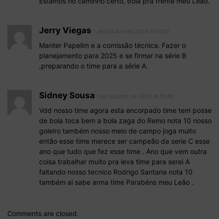
Estamos no caminho certo, bola pra frente meu Leão.
Jerry Viegas
1 de outubro de 2024 At 11:02
Manter Papelim e a comissão técnica. Fazer o
planejamento para 2025 e se firmar na série B
,preparando o time para a série A.
Sidney Sousa
1 de outubro de 2024 At 15:46
Vdd nosso time agora esta encorpado time tem posse
de bola toca bem a bola zaga do Remo nota 10 nosso
goleiro também nosso meio de campo joga muito
então esse time merece ser campeão da serie C esse
ano que tudo que fez esse time . Ano que vem outra
coisa trabalhar muito pra leva time para serei A
faltando nosso tecnico Rodrigo Santana nota 10
também ai sabe arma time Parabéns meu Leão .
Comments are closed.