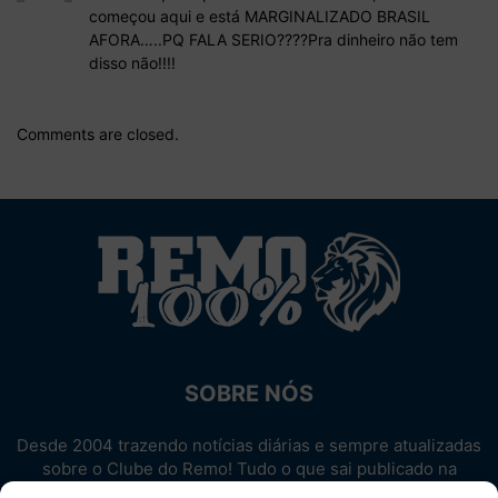
começou aqui e está MARGINALIZADO BRASIL
AFORA…..PQ FALA SERIO????Pra dinheiro não tem
disso não!!!!
Comments are closed.
SOBRE NÓS
Desde 2004 trazendo notícias diárias e sempre atualizadas
sobre o Clube do Remo! Tudo o que sai publicado na
internet sobre o Leão, reunido em um único lugar!