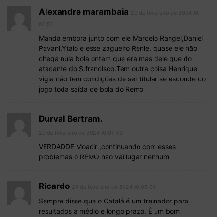
Alexandre marambaia
29 de fevereiro de 2024 At
06:51
Manda embora junto com ele Marcelo Rangel,Daniel
Pavani,Ytalo e esse zagueiro Renie, quase ele não
chega nula bola ontem que era mas dele que do
atacante do S.francisco.Tem outra coisa Henrique
vigia não tem condições de ser titular se esconde do
jogo toda saída de bola do Remo
Durval Bertram.
29 de fevereiro de 2024 At 07:42
VERDADDE Moacir ,continuando com esses
problemas o REMO não vai lugar nenhum.
Ricardo
29 de fevereiro de 2024 At 08:01
Sempre disse que o Catalá é um treinador para
resultados a médio e longo prazo. É um bom