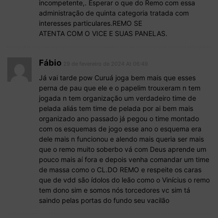
incompetente,. Esperar o que do Remo com essa
administração de quinta categoria tratada com
interesses particulares.REMO SE
ATENTA COM O VICE E SUAS PANELAS.
Fábio
29 de fevereiro de 2024 At 06:49
Já vai tarde pow Curuá joga bem mais que esses
perna de pau que ele e o papelim trouxeram n tem
jogada n tem organização um verdadeiro time de
pelada aliás tem time de pelada por ai bem mais
organizado ano passado já pegou o time montado
com os esquemas de jogo esse ano o esquema era
dele mais n funcionou e alendo mais queria ser mais
que o remo muito soberbo vá com Deus aprende um
pouco mais aí fora e depois venha comandar um time
de massa como o CL.DO REMO e respeite os caras
que de vdd são ídolos do leão como o Vinícius o remo
tem dono sim e somos nós torcedores vc sim tá
saindo pelas portas do fundo seu vacilão