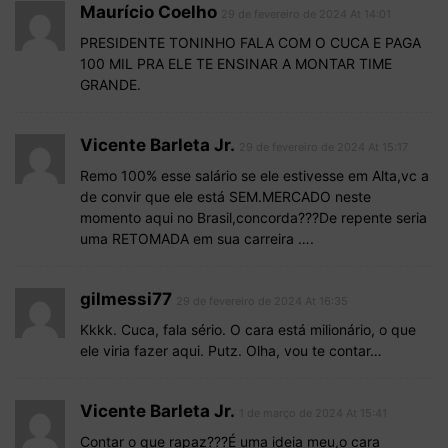
Maurício Coelho
29 de fevereiro de 2024 At 14:01
PRESIDENTE TONINHO FALA COM O CUCA E PAGA
100 MIL PRA ELE TE ENSINAR A MONTAR TIME
GRANDE.
Vicente Barleta Jr.
29 de fevereiro de 2024 At 15:17
Remo 100% esse salário se ele estivesse em Alta,vc a
de convir que ele está SEM.MERCADO neste
momento aqui no Brasil,concorda???De repente seria
uma RETOMADA em sua carreira ….
gilmessi77
29 de fevereiro de 2024 At 16:35
Kkkk. Cuca, fala sério. O cara está milionário, o que
ele viria fazer aqui. Putz. Olha, vou te contar…
Vicente Barleta Jr.
1 de março de 2024 At 15:41
Contar o que rapaz???É uma ideia meu,o cara