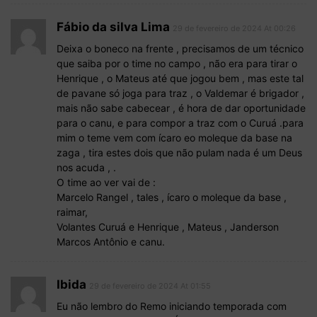
Fábio da silva Lima
29 de fevereiro de 2024 At 00:26
Deixa o boneco na frente , precisamos de um técnico
que saiba por o time no campo , não era para tirar o
Henrique , o Mateus até que jogou bem , mas este tal
de pavane só joga para traz , o Valdemar é brigador ,
mais não sabe cabecear , é hora de dar oportunidade
para o canu, e para compor a traz com o Curuá .para
mim o teme vem com ícaro eo moleque da base na
zaga , tira estes dois que não pulam nada é um Deus
nos acuda , .
O time ao ver vai de :
Marcelo Rangel , tales , ícaro o moleque da base ,
raimar,
Volantes Curuá e Henrique , Mateus , Janderson
Marcos Antônio e canu.
Ibida
29 de fevereiro de 2024 At 01:55
Eu não lembro do Remo iniciando temporada com