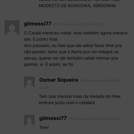
MODESTO DE RONDONIA, VERGONHA.
gilmessi77
29 de fevereiro de 2024 At 00:22
O Catalá mereceu voltar, mas também agora merece
sair. E ponto final.
Ano passado, eu falei que ele sabia fazer time pra
não perder, tanto que o Remo por um milagre se
salvou, queria ver ele também saber montar pra
ganhar, vi. E assim, se foi.
Osmar Siqueira
29 de fevereiro de 2024 At
05:29
Tem que mandar mais da metade do time
embora junto com o catalata
gilmessi77
29 de fevereiro de 2024 At 08:05
Tem!