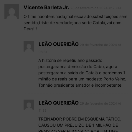
Vicente Barleta Jr.
28 de fevereiro de 2024 At 23:41
O time naontem.nada,mal escalado,substituições sem
sentido,triste de verdade;boa sorte Catalá,vai com
Deus!!!
LEÃO QUERIDÃO
29 de fevereiro de 2024 At
08:31
A história se repetiu ano passado
postergaram a demissão do Cabo, agora
postergaram a saída do Catalá e perdemos 1
milhão de reais para um modesto Porto Velho,
Tonhão presidente amador e incompetente.
LEÃO QUERIDÃO
29 de fevereiro de 2024 At
11:33
TREINADOR POBRE EM ESQUEMA TÁTICO,
CAUSOU UM PREJUIZO DE 1 MILHÃO DE
REAIS AO SER ELIMINADO POR UM TIME