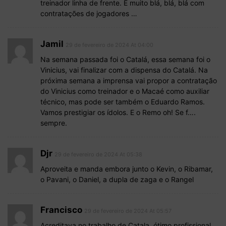
treinador linha de frente. É muito blá, blá, blá com
contratações de jogadores …
Jamil
29 de fevereiro de 2024 At 04:00
Na semana passada foi o Catalá, essa semana foi o
Vinicius, vai finalizar com a dispensa do Catalá. Na
próxima semana a imprensa vai propor a contratação
do Vinicius como treinador e o Macaé como auxiliar
técnico, mas pode ser também o Eduardo Ramos.
Vamos prestigiar os ídolos. E o Remo oh! Se f….
sempre.
Djr
29 de fevereiro de 2024 At 05:38
Aproveita e manda embora junto o Kevin, o Ribamar,
o Pavani, o Daniel, a dupla de zaga e o Rangel
Francisco
29 de fevereiro de 2024 At 05:57
Acreditava no trabalho de Catala, ótimo profissional,