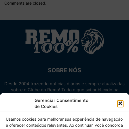
Comments are closed.
SOBRE NÓS
Desde 2004 trazendo notícias diárias e sempre atualizadas
sobre o Clube do Remo! Tudo o que sai publicado na
internet sobre o Leão, reunido em um único lugar!
Gerenciar Consentimento
Aproveite! Site não-oficial.
de Cookies
SIGA-NOS
Usamos cookies para melhorar sua experiência de navegação
e oferecer conteúdos relevantes. Ao continuar, você concorda