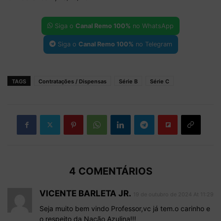
Siga o
Canal Remo 100%
no WhatsApp
Siga o
Canal Remo 100%
no Telegram
TAGS
Contratações / Dispensas
Série B
Série C
4 COMENTÁRIOS
VICENTE BARLETA JR.
19 de outubro de 2024 At 11:29
Seja muito bem vindo Professor,vc já tem.o carinho e
o respeito da Nação Azulina!!!