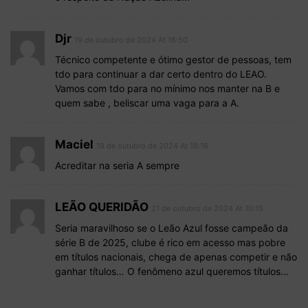
Djr
19 de outubro de 2024 At 16:50
Técnico competente e ótimo gestor de pessoas, tem
tdo para continuar a dar certo dentro do LEAO.
Vamos com tdo para no mínimo nos manter na B e
quem sabe , beliscar uma vaga para a A.
Maciel
19 de outubro de 2024 At 18:16
Acreditar na seria A sempre
LEÃO QUERIDÃO
21 de outubro de 2024 At 10:15
Seria maravilhoso se o Leão Azul fosse campeão da
série B de 2025, clube é rico em acesso mas pobre
em títulos nacionais, chega de apenas competir e não
ganhar títulos… O fenômeno azul queremos títulos…