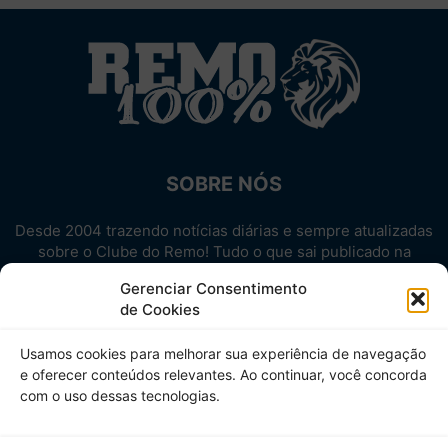
SOBRE NÓS
Desde 2004 trazendo notícias diárias e sempre atualizadas
sobre o Clube do Remo! Tudo o que sai publicado na
internet sobre o Leão, reunido em um único lugar!
Gerenciar Consentimento
Aproveite! Site não-oficial.
de Cookies
SIGA-NOS
Usamos cookies para melhorar sua experiência de navegação
e oferecer conteúdos relevantes. Ao continuar, você concorda
com o uso dessas tecnologias.