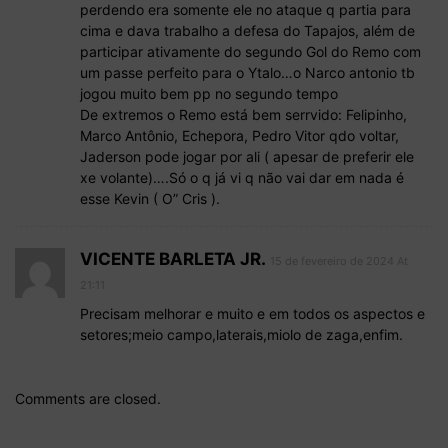
perdendo era somente ele no ataque q partia para
cima e dava trabalho a defesa do Tapajos, além de
participar ativamente do segundo Gol do Remo com
um passe perfeito para o Ytalo…o Narco antonio tb
jogou muito bem pp no segundo tempo
De extremos o Remo está bem serrvido: Felipinho,
Marco Antônio, Echepora, Pedro Vitor qdo voltar,
Jaderson pode jogar por ali ( apesar de preferir ele
xe volante)….Só o q já vi q não vai dar em nada é
esse Kevin ( O” Cris ).
VICENTE BARLETA JR.
15 de fevereiro de 2024 At
21:11
Precisam melhorar e muito e em todos os aspectos e
setores;meio campo,laterais,miolo de zaga,enfim.
Comments are closed.