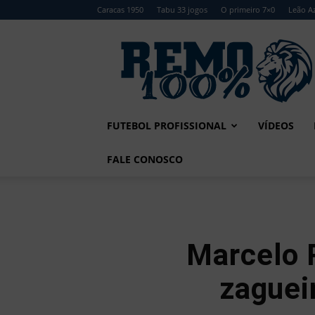
Caracas 1950
Tabu 33 jogos
O primeiro 7×0
Leão Az
Remo
100%
FUTEBOL PROFISSIONAL
VÍDEOS
FALE CONOSCO
Marcelo 
zaguei