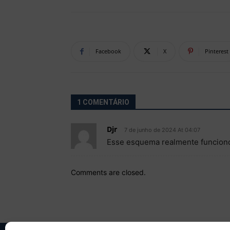
Facebook
X
Pinterest
1 COMENTÁRIO
Djr
7 de junho de 2024 At 04:07
Esse esquema realmente funcion
Comments are closed.