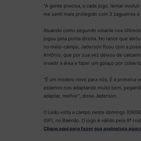
“A gente precisa, a cada jogo, tentar evolu
me senti mais protegido com 3 zagueiros e a
Atuando como segundo volante nos últimos 
jogou pela ponta direita. No lance que abri
no meio-campo, Jaderson ficou com a posse
Antônio, que por sua vez deixou de calcan
invadir a área e fazer um golaço por cobertu
“É um modelo novo para nós. É a primeira v
estamos nos adaptando muito bem, pegando 
adaptar, melhor”, disse Jaderson.
O Leão volta a campo neste domingo (09/06)
(SP), no Baenão. O jogo é válido pela 8ª ro
Clique aqui para fazer sua assinatura agor