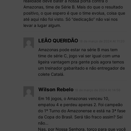
realidade deve bater a nossa porta contra o
Amazonas, time de Série B. Mais do que o resultado
positivo, o que espero é que o time evolua, coisa que
até aqui não foi visto. Só “dedicação” não vai nos
levar a lugar algum.
LEÃO QUERIDÃO
18 de março de 2024 At 11:20
Amazonas pode estar na série B mas tem
time de série C, jogo vai ser igual com uma
ligeira vantagem pra gente pois agora temos
um treinador gabaritado e não entregador de
colete Catalá.
Wilson Rebelo
18 de março de 2024 At 14:56
Em 16 jogos, o Amazonas venceu 10,
empatou 4 e perdeu apenas 2. Foi campeão
do 1º Turno do Amazonense e está na 3ª fase
da Copa do Brasil. Será tão fraco assim? Sei
não…
Nas, por Nossa Senhora, torço para que você