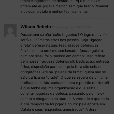
tatico e jogadores de destaque. Pq o que eu vê
ontem até eu jogava melhor. Tem que tirar o Ribamar
e colocar o ytalo e melhor tecnicamente.
Wilson Rebelo
17 de março de 2024 At 13:59
Desculpem se não “solto foguetes”! O jogo que vi foi
sofrível. Inúmeros erros nos passes. Haja “ligação
direta” defesa-ataque. Fragilidades defensivas
óbvias contra um time semiamador (nosso goleiro,
ruim por sinal, foi o “melhor em campo”. Isso reflete
bem nossa fraqueza defensiva!). Dedicação, entrega
física, disposição para lutar pela bola são coisas
obrigatórias. Até na “pelada da firma”, quem não se
esforça fica na “grade”! O que se espera de um time
profissional (aliás, caríssimo para o padrão do Norte!)
é que tenha alguma organização e que saiba
construir jogadas da defesa, passando pelo meio-
campo e chegando ao ataque. A verdade é que toda
a pré-temporada foi jogada no lixo pela aposta em
Catalá e seus “miquinhos amestrados”. A dura