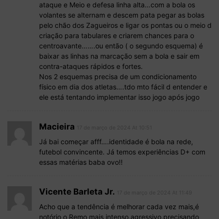
ataque e Meio e defesa linha alta…com a bola os
volantes se alternam e descem pata pegar as bolas
pelo chão dos Zagueiros e ligar os pontas ou o meio d
criação para tabulares e criarem chances para o
centroavante…….ou então ( o segundo esquema) é
baixar as linhas na marcação sem a bola e sair em
contra-ataques rápidos e fortes.
Nos 2 esquemas precisa de um condicionamento
físico em dia dos atletas….tdo mto fácil d entender e
ele está tentando implementar isso jogo após jogo
Macieira
17 de março de 2024 At 10:51
Já bai começar afff….identidade é bola na rede,
futebol convincente. Já temos experiências D+ com
essas matérias baba ovo!!
Vicente Barleta Jr.
17 de março de 2024 At 11:49
Acho que a tendência é melhorar cada vez mais,é
notório o Remo mais intenso,agressivo,precisando