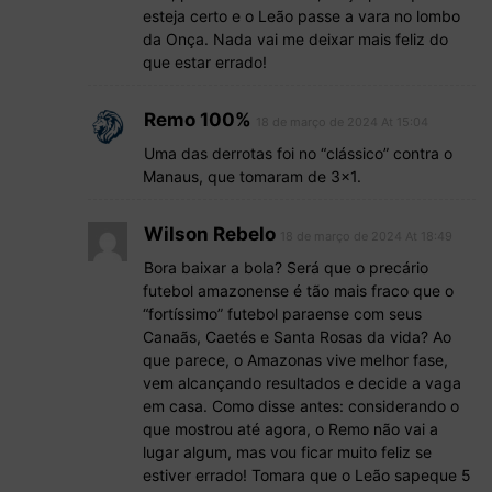
esteja certo e o Leão passe a vara no lombo
da Onça. Nada vai me deixar mais feliz do
que estar errado!
Remo 100%
18 de março de 2024 At 15:04
Uma das derrotas foi no “clássico” contra o
Manaus, que tomaram de 3×1.
Wilson Rebelo
18 de março de 2024 At 18:49
Bora baixar a bola? Será que o precário
futebol amazonense é tão mais fraco que o
“fortíssimo” futebol paraense com seus
Canaãs, Caetés e Santa Rosas da vida? Ao
que parece, o Amazonas vive melhor fase,
vem alcançando resultados e decide a vaga
em casa. Como disse antes: considerando o
que mostrou até agora, o Remo não vai a
lugar algum, mas vou ficar muito feliz se
estiver errado! Tomara que o Leão sapeque 5