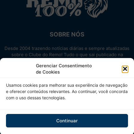
SOBRE NÓS
Desde 2004 trazendo notícias diárias e sempre atualizadas
sobre o Clube do Remo! Tudo o que sai publicado na
internet sobre o Leão, reunido em um único lugar!
Gerenciar Consentimento
Aproveite! Site não-oficial.
de Cookies
SIGA-NOS
Usamos cookies para melhorar sua experiência de navegação
e oferecer conteúdos relevantes. Ao continuar, você concorda
com o uso dessas tecnologias.
Continuar