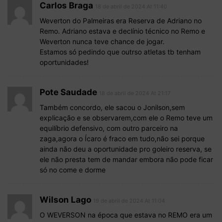
Carlos Braga
18 de abril de 2024 At 11:40
Weverton do Palmeiras era Reserva de Adriano no
Remo. Adriano estava e declínio técnico no Remo e
Weverton nunca teve chance de jogar.
Estamos só pedindo que outrso atletas tb tenham
oportunidades!
Pote Saudade
18 de abril de 2024 At 21:17
Também concordo, ele sacou o Jonilson,sem
explicação e se observarem,com ele o Remo teve um
equilíbrio defensivo, com outro parceiro na
zaga,agora o Ícaro é fraco em tudo,não sei porque
ainda não deu a oportunidade pro goleiro reserva, se
ele não presta tem de mandar embora não pode ficar
só no come e dorme
Wilson Lago
19 de abril de 2024 At 11:04
O WEVERSON na época que estava no REMO era um