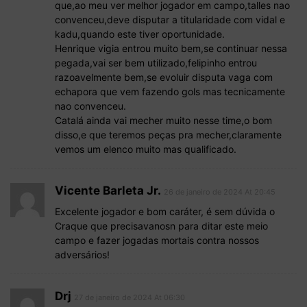
que,ao meu ver melhor jogador em campo,talles nao
convenceu,deve disputar a titularidade com vidal e
kadu,quando este tiver oportunidade.
Henrique vigia entrou muito bem,se continuar nessa
pegada,vai ser bem utilizado,felipinho entrou
razoavelmente bem,se evoluir disputa vaga com
echapora que vem fazendo gols mas tecnicamente
nao convenceu.
Catalá ainda vai mecher muito nesse time,o bom
disso,e que teremos peças pra mecher,claramente
vemos um elenco muito mas qualificado.
Vicente Barleta Jr.
26 de janeiro de 2024 At 20:45
Excelente jogador e bom caráter, é sem dúvida o
Craque que precisavanosn para ditar este meio
campo e fazer jogadas mortais contra nossos
adversários!
Drj
27 de janeiro de 2024 At 06:30