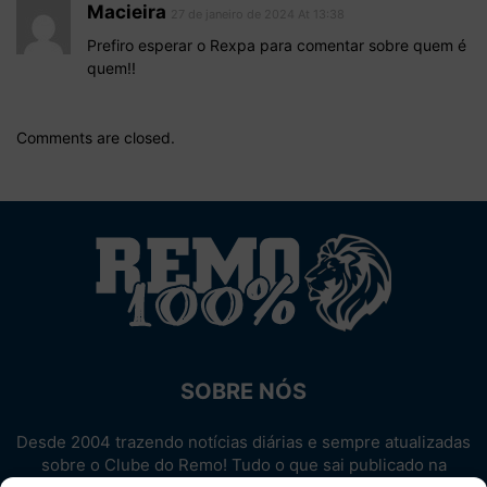
Macieira
27 de janeiro de 2024 At 13:38
Prefiro esperar o Rexpa para comentar sobre quem é
quem!!
Comments are closed.
SOBRE NÓS
Desde 2004 trazendo notícias diárias e sempre atualizadas
sobre o Clube do Remo! Tudo o que sai publicado na