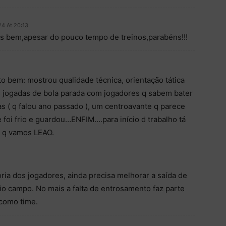
24 At 20:13
 bem,apesar do pouco tempo de treinos,parabéns!!!
to bem: mostrou qualidade técnica, orientação tática
s jogadas de bola parada com jogadores q sabem bater
s ( q falou ano passado ), um centroavante q parece
e foi frio e guardou…ENFIM….para início d trabalho tá
 q vamos LEAO.
ria dos jogadores, ainda precisa melhorar a saída de
eio campo. No mais a falta de entrosamento faz parte
como time.