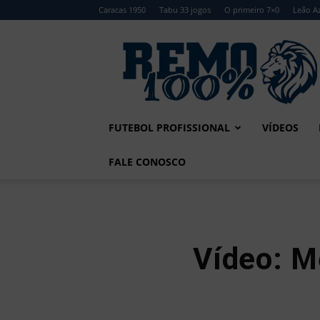
Caracas 1950
Tabu 33 jogos
O primeiro 7×0
Leão Az
Remo
100%
FUTEBOL PROFISSIONAL
VÍDEOS
FALE CONOSCO
Vídeo: 