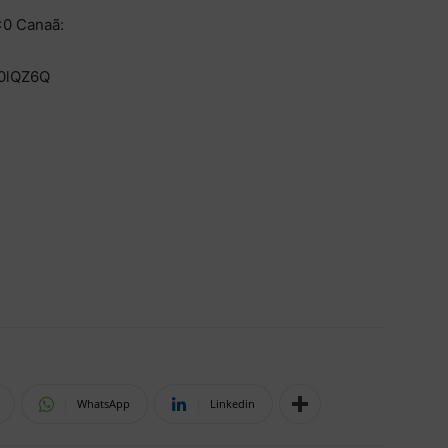
×0 Canaã:
0lQZ6Q
WhatsApp
Linkedin