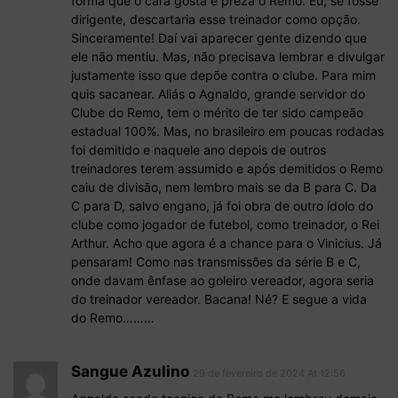
forma que o cara gosta e preza o Remo. Eu, se fosse
dirigente, descartaria esse treinador como opção.
Sinceramente! Daí vai aparecer gente dizendo que
ele não mentiu. Mas, não precisava lembrar e divulgar
justamente isso que depõe contra o clube. Para mim
quis sacanear. Aliás o Agnaldo, grande servidor do
Clube do Remo, tem o mérito de ter sido campeão
estadual 100%. Mas, no brasileiro em poucas rodadas
foi demitido e naquele ano depois de outros
treinadores terem assumido e após demitidos o Remo
caiu de divisão, nem lembro mais se da B para C. Da
C para D, salvo engano, já foi obra de outro ídolo do
clube como jogador de futebol, como treinador, o Rei
Arthur. Acho que agora é a chance para o Vinicius. Já
pensaram! Como nas transmissões da série B e C,
onde davam ênfase ao goleiro vereador, agora seria
do treinador vereador. Bacana! Né? E segue a vida
do Remo………
Sangue Azulino
29 de fevereiro de 2024 At 12:56