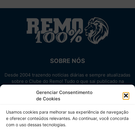
SOBRE NÓS
Desde 2004 trazendo notícias diárias e sempre atualizadas
sobre o Clube do Remo! Tudo o que sai publicado na
internet sobre o Leão, reunido em um único lugar!
Gerenciar Consentimento
Aproveite! Site não-oficial.
de Cookies
SIGA-NOS
Usamos cookies para melhorar sua experiência de navegação
e oferecer conteúdos relevantes. Ao continuar, você concorda
com o uso dessas tecnologias.