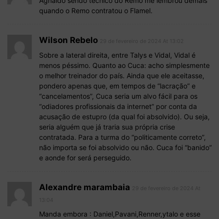
Agnaldo sendo tecnico do Remo me lembrou demais
quando o Remo contratou o Flamel.
Wilson Rebelo
29 de fevereiro de 2024 At 13:02
Sobre a lateral direita, entre Talys e Vidal, Vidal é
menos péssimo. Quanto ao Cuca: acho simplesmente
o melhor treinador do país. Ainda que ele aceitasse,
pondero apenas que, em tempos de “lacração” e
“cancelamentos”, Cuca seria um alvo fácil para os
“odiadores profissionais da internet” por conta da
acusação de estupro (da qual foi absolvido). Ou seja,
seria alguém que já traria sua própria crise
contratada. Para a turma do “politicamente correto”,
não importa se foi absolvido ou não. Cuca foi “banido”
e aonde for será perseguido.
Alexandre marambaia
29 de fevereiro de 2024 At
13:04
Manda embora : Daniel,Pavani,Renner,ytalo e esse