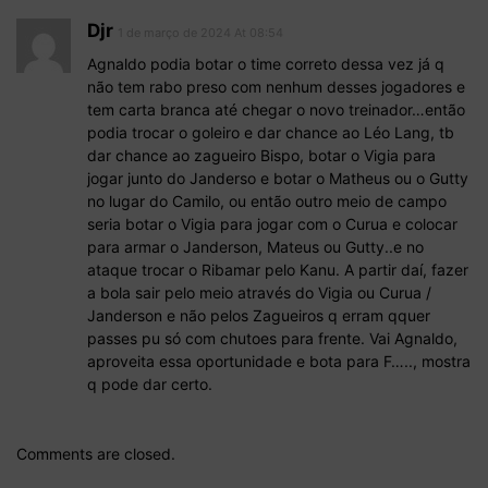
Djr
1 de março de 2024 At 08:54
Agnaldo podia botar o time correto dessa vez já q
não tem rabo preso com nenhum desses jogadores e
tem carta branca até chegar o novo treinador…então
podia trocar o goleiro e dar chance ao Léo Lang, tb
dar chance ao zagueiro Bispo, botar o Vigia para
jogar junto do Janderso e botar o Matheus ou o Gutty
no lugar do Camilo, ou então outro meio de campo
seria botar o Vigia para jogar com o Curua e colocar
para armar o Janderson, Mateus ou Gutty..e no
ataque trocar o Ribamar pelo Kanu. A partir daí, fazer
a bola sair pelo meio através do Vigia ou Curua /
Janderson e não pelos Zagueiros q erram qquer
passes pu só com chutoes para frente. Vai Agnaldo,
aproveita essa oportunidade e bota para F….., mostra
q pode dar certo.
Comments are closed.