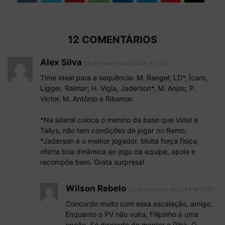
12 COMENTÁRIOS
Alex Silva
29 de fevereiro de 2024 At 11:09
Time ideal para a sequência: M. Rangel; LD*, Ícaro,
Ligger, Raimar; H. Vigia, Jaderson*, M. Anjos; P.
Victor, M. Antônio e Ribamar.
*Na lateral coloca o menino da base que Vidal e
Tallys, não tem condições de jogar no Remo.
*Jaderson é o melhor jogador. Muita força física,
oferta boa dinâmica ao jogo da equipe, apoia e
recompõe bem. Grata surpresa!
Wilson Rebelo
29 de fevereiro de 2024 At 12:50
Concordo muito com essa escalação, amigo.
Enquanto o PV não volta, Filipinho é uma
opção. Só discordo de manter o Riba. O