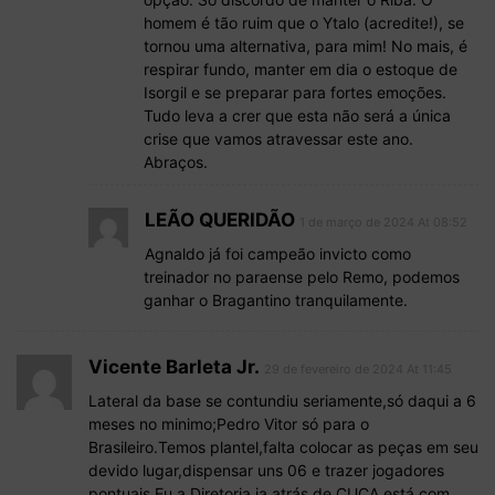
homem é tão ruim que o Ytalo (acredite!), se
tornou uma alternativa, para mim! No mais, é
respirar fundo, manter em dia o estoque de
Isorgil e se preparar para fortes emoções.
Tudo leva a crer que esta não será a única
crise que vamos atravessar este ano.
Abraços.
LEÃO QUERIDÃO
1 de março de 2024 At 08:52
Agnaldo já foi campeão invicto como
treinador no paraense pelo Remo, podemos
ganhar o Bragantino tranquilamente.
Vicente Barleta Jr.
29 de fevereiro de 2024 At 11:45
Lateral da base se contundiu seriamente,só daqui a 6
meses no minimo;Pedro Vitor só para o
Brasileiro.Temos plantel,falta colocar as peças em seu
devido lugar,dispensar uns 06 e trazer jogadores
pontuais.Eu a Diretoria ia atrás de CUCA,está com