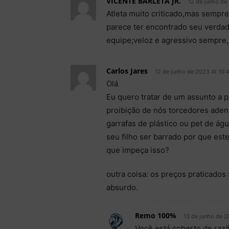
VICENTE BARLETA JR.
12 de junho de
Atleta muito criticado,mas sempr
parece ter encontrado seu verdad
equipe;veloz e agressivo sempr
Carlos Jares
12 de junho de 2023 At 10:
Olá
Eu quero tratar de um assunto a 
proibição de nós torcedores ade
garrafas de plástico ou pet de ág
seu filho ser barrado por que este
que impeça isso?
outra coisa: os preços praticados
absurdo.
Remo 100%
13 de junho de 2
Você está coberto de raz