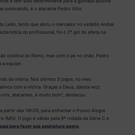
has e tem sido determinante para a guinada azulina
as pontuando, é o atacante Pedro Vitor.
o Leão, tento que abriu o marcador no estádio Aníbal
erística do profissional, foi o 2º gol do atleta na
nsão coletiva do Remo, mas com o pé no chão, Pedro
a a equipe.
ndo da vitória. Nos últimos 3 jogos, no meu
mos com a vitória. Graças a Deus, (desta vez)
a nós, atacantes, é muito bom”, destacou.
a partir das 16h30, para enfrentar o Pouso Alegre
 (MG). O jogo é válido pela 9ª rodada da Série C e
aqui para fazer sua assinatura agora
.