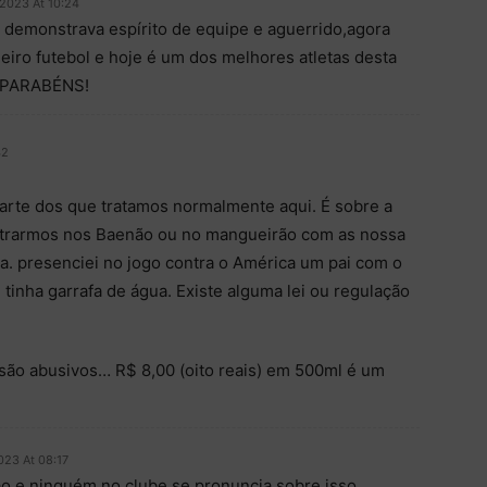
 2023 At 10:24
e demonstrava espírito de equipe e aguerrido,agora
eiro futebol e hoje é um dos melhores atletas desta
e,PARABÉNS!
42
parte dos que tratamos normalmente aqui. É sobre a
ntrarmos nos Baenão ou no mangueirão com as nossa
ua. presenciei no jogo contra o América um pai com o
 tinha garrafa de água. Existe alguma lei ou regulação
 são abusivos… R$ 8,00 (oito reais) em 500ml é um
023 At 08:17
ão e ninguém no clube se pronuncia sobre isso.