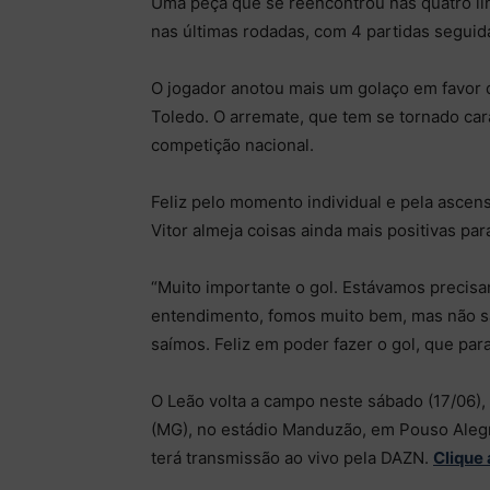
Uma peça que se reencontrou nas quatro lin
nas últimas rodadas, com 4 partidas seguid
O jogador anotou mais um golaço em favor d
Toledo. O arremate, que tem se tornado caract
competição nacional.
Feliz pelo momento individual e pela asce
Vitor almeja coisas ainda mais positivas par
“Muito importante o gol. Estávamos precisa
entendimento, fomos muito bem, mas não saí
saímos. Feliz em poder fazer o gol, que par
O Leão volta a campo neste sábado (17/06), 
(MG), no estádio Manduzão, em Pouso Alegre
terá transmissão ao vivo pela DAZN.
Clique 