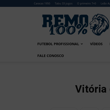
Caracas 1950
Tabu 33 jogos
O primeiro 7×0
Leão Az
Remo
100%
FUTEBOL PROFISSIONAL
VÍDEOS
FALE CONOSCO
Vitóri