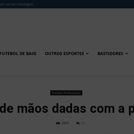
ul: um ser mitológico
FUTEBOL DE BASE
OUTROS ESPORTES
BASTIDORES
Futebol Profissional
a de mãos dadas com a p
1077
11