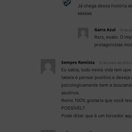
Já chega dessa história d
kkkkkk
Garra Azul
13 de j
Rsrs, exato. O im
protagonistas mot
Sempre Remista
12 de junho de 2023 
Eu sabia, tudo nesta vida tem que
tabela é pensar positivo e desej
psicologicamente bem e buscando 
azulinos.
Remo 100% gostaria que você l
POSSÍVEL?
Pode dizer que é um torcedor aqu