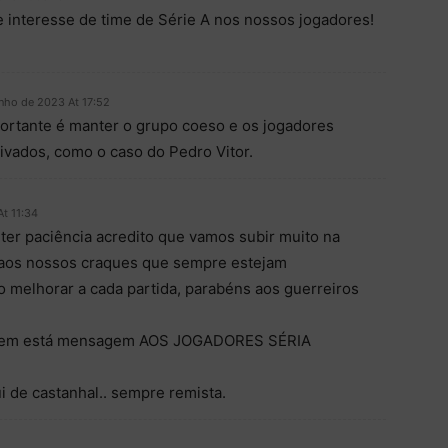
e interesse de time de Série A nos nossos jogadores!
unho de 2023 At 17:52
portante é manter o grupo coeso e os jogadores
ivados, como o caso do Pedro Vitor.
At 11:34
 ter paciência acredito que vamos subir muito na
a aos nossos craques que sempre estejam
melhorar a cada partida, parabéns aos guerreiros
esem está mensagem AOS JOGADORES SÉRIA
i de castanhal.. sempre remista.