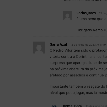
Carlos Jares
13 de 
É uma pena que a 
Obrigado Remo 10
Garra Azul
12 de junho de 2023 At 11:19
O Pedro Vitor tem sido o protago
vitória contra o Corinthians, cer
surpresa que apareça clube de sé
na próxima abertura da próxima ja
afetado por assédios e continue 
Importante também o resgate do f
nível que pode jogar, mas já mostr
Remo 100%
13 de junho de 2