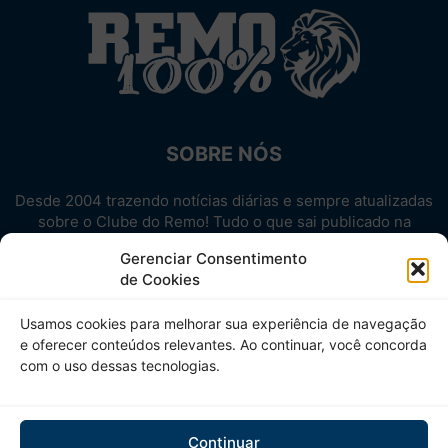
SOBRE NÓS
Desde 2004 trazendo notícias diárias e sempre atualizadas
sobre o Clube do Remo! Tudo o que sai publicado na
internet sobre o Leão, reunido em um único lugar!
Gerenciar Consentimento
Aproveite! Site não-oficial.
de Cookies
SIGA-NOS
Usamos cookies para melhorar sua experiência de navegação
e oferecer conteúdos relevantes. Ao continuar, você concorda
com o uso dessas tecnologias.
Continuar