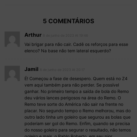
5 COMENTÁRIOS
Arthur
8 de junho de 2023 At 19:46
Vai brigar para não cair. Cadê os reforços para esse
elenco? Na base não tem lateral esquerdo?
Jamil
8 de junho de 2023 At 20:17
É! Começou a fase de desespero. Quem está no Z4
vem aqui também para não perder. Se possível
ganhar. No primeiro tempo a saída de bola do Remo
deu vários lances perigosos na área do Remo. O
Remo teve sorte do América não sair na frente no
placar. No segundo tempo o Remo melhorou, mas do
outro lado tinha um goleiro que segurou as bolas que
poderiam ser gol do Remo. Enfim, quando se precisa
do nosso goleiro para segurar o resultado, não temos
goleiro e mais, o Pablo Roberto, em seu pior