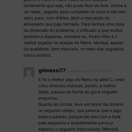
rendimento que seja, não pode ficar de fora. Uchoa é
um nada , jogador para completar os onze e não tem
outro para, com dribles, abrir a marcação do
adversário que joga fechado. Para termos uma ideia
da dimensão do problema, o criticado e que muitos
pediram a dispensa, inclusive eu, Pedro Vitor é o
melhor jogador no ataque do Remo. Muriqui, apesar
da qualidade, bem marcado, no meio dos zagueiros,
pouco produz.
gilmessi77
8 de junho de 2023 At 21:35
E foi o melhor jogo do Remo na série C, onde
criou diversas chances, porém, a melhor
delas, passou na frente do gol e ninguém
empurrou.
Quanto ao Uchoa, teve um lance tão bizarro
no segundo tempo, que parecia que o jogo
estava parado, porque ele saiu com a bola
pela esquerda e simplesmente parou,e
esperou o zagueiro improvisado (Wendel)