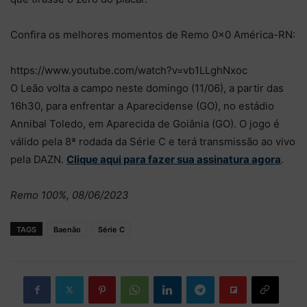
Confira os melhores momentos de Remo 0×0 América-RN:
https://www.youtube.com/watch?v=vb1LLghNxoc
O Leão volta a campo neste domingo (11/06), a partir das
16h30, para enfrentar a Aparecidense (GO), no estádio
Annibal Toledo, em Aparecida de Goiânia (GO). O jogo é
válido pela 8ª rodada da Série C e terá transmissão ao vivo
pela DAZN.
Clique aqui para fazer sua assinatura agora
.
Remo 100%, 08/06/2023
TAGS
Baenão
Série C