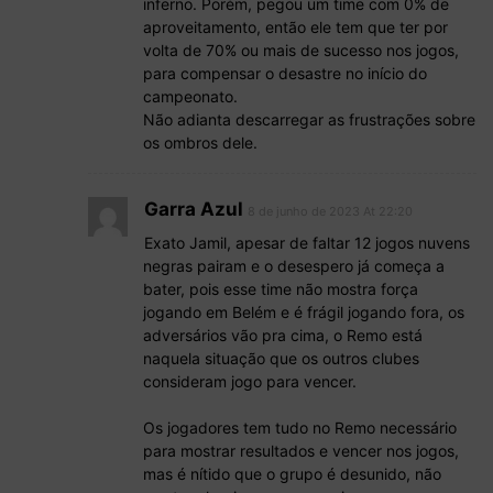
inferno. Porém, pegou um time com 0% de
aproveitamento, então ele tem que ter por
volta de 70% ou mais de sucesso nos jogos,
para compensar o desastre no início do
campeonato.
Não adianta descarregar as frustrações sobre
os ombros dele.
Garra Azul
8 de junho de 2023 At 22:20
Exato Jamil, apesar de faltar 12 jogos nuvens
negras pairam e o desespero já começa a
bater, pois esse time não mostra força
jogando em Belém e é frágil jogando fora, os
adversários vão pra cima, o Remo está
naquela situação que os outros clubes
consideram jogo para vencer.
Os jogadores tem tudo no Remo necessário
para mostrar resultados e vencer nos jogos,
mas é nítido que o grupo é desunido, não