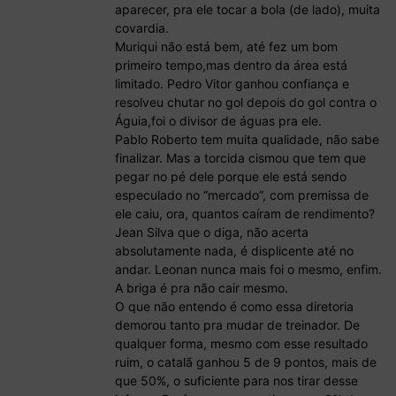
aparecer, pra ele tocar a bola (de lado), muita
covardia.
Muriqui não está bem, até fez um bom
primeiro tempo,mas dentro da área está
limitado. Pedro Vitor ganhou confiança e
resolveu chutar no gol depois do gol contra o
Águia,foi o divisor de águas pra ele.
Pablo Roberto tem muita qualidade, não sabe
finalizar. Mas a torcida cismou que tem que
pegar no pé dele porque ele está sendo
especulado no “mercado”, com premissa de
ele caiu, ora, quantos caíram de rendimento?
Jean Silva que o diga, não acerta
absolutamente nada, é displicente até no
andar. Leonan nunca mais foi o mesmo, enfim.
A briga é pra não cair mesmo.
O que não entendo é como essa diretoria
demorou tanto pra mudar de treinador. De
qualquer forma, mesmo com esse resultado
ruim, o catalã ganhou 5 de 9 pontos, mais de
que 50%, o suficiente para nos tirar desse