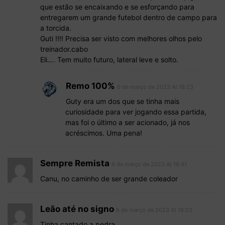
que estão se encaixando e se esforçando para
entregarem um grande futebol dentro de campo para
a torcida.
Guti !!!! Precisa ser visto com melhores olhos pelo
treinador.cabo
Eli…. Tem muito futuro, lateral leve e solto.
Remo 100%
6 de março de 2023 At 18:23
Guty era um dos que se tinha mais
curiosidade para ver jogando essa partida,
mas foi o último a ser acionado, já nos
acréscimos. Uma pena!
Sempre Remista
6 de março de 2023 At 16:41
Canu, no caminho de ser grande coleador
Leão até no signo
6 de março de 2023 At 18:23
Tinha cantado a pedra.