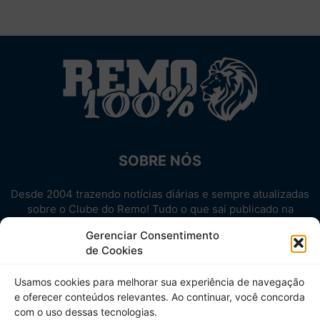
SOBRE NÓS
Desde 2004 trazendo notícias diárias e sempre atualizadas
sobre o Clube do Remo! Tudo o que sai publicado na
internet sobre o Leão, reunido em um único lugar!
Gerenciar Consentimento
Aproveite! Site não-oficial.
de Cookies
SIGA-NOS
Usamos cookies para melhorar sua experiência de navegação
e oferecer conteúdos relevantes. Ao continuar, você concorda
com o uso dessas tecnologias.