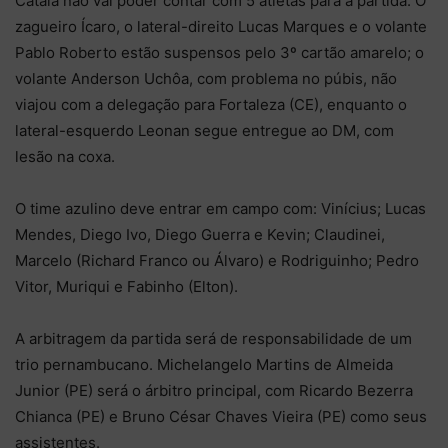
Catalá não vai poder contar com 5 atletas para a partida. O
zagueiro Ícaro, o lateral-direito Lucas Marques e o volante
Pablo Roberto estão suspensos pelo 3º cartão amarelo; o
volante Anderson Uchôa, com problema no púbis, não
viajou com a delegação para Fortaleza (CE), enquanto o
lateral-esquerdo Leonan segue entregue ao DM, com
lesão na coxa.
O time azulino deve entrar em campo com: Vinícius; Lucas
Mendes, Diego Ivo, Diego Guerra e Kevin; Claudinei,
Marcelo (Richard Franco ou Álvaro) e Rodriguinho; Pedro
Vitor, Muriqui e Fabinho (Elton).
A arbitragem da partida será de responsabilidade de um
trio pernambucano. Michelangelo Martins de Almeida
Junior (PE) será o árbitro principal, com Ricardo Bezerra
Chianca (PE) e Bruno César Chaves Vieira (PE) como seus
assistentes.